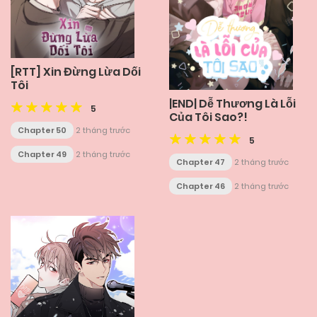
[RTT] Xin Đừng Lừa Dối
Tôi
|END| Dễ Thương Là Lỗi
5
Của Tôi Sao?!
Chapter 50
2 tháng trước
5
Chapter 49
2 tháng trước
Chapter 47
2 tháng trước
Chapter 46
2 tháng trước