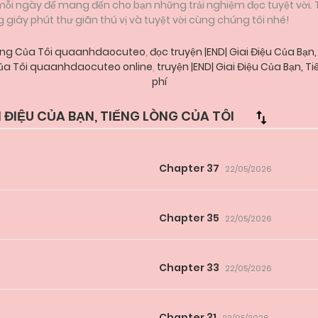
 mỗi ngày để mang đến cho bạn những trải nghiệm đọc tuyệt vời.
iây phút thư giãn thú vị và tuyệt vời cùng chúng tôi nhé!
g Lòng Của Tôi quaanhdaocuteo
,
đọc truyện |END| Giai Điệu Của B
 Của Tôi quaanhdaocuteo online
,
truyện |END| Giai Điệu Của Bạn, 
phí
 ĐIỆU CỦA BẠN, TIẾNG LÒNG CỦA TÔI
Chapter 37
22/05/2026
Chapter 35
22/05/2026
Chapter 33
22/05/2026
Chapter 31