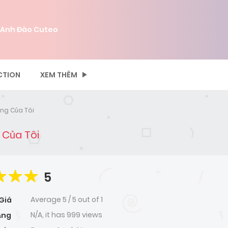
 Anh Đào Cuteo
CTION
XEM THÊM
òng Của Tôi
g Của Tôi
5
Average
5
/
5
out of
1
Giá
N/A, it has 999 views
ạng