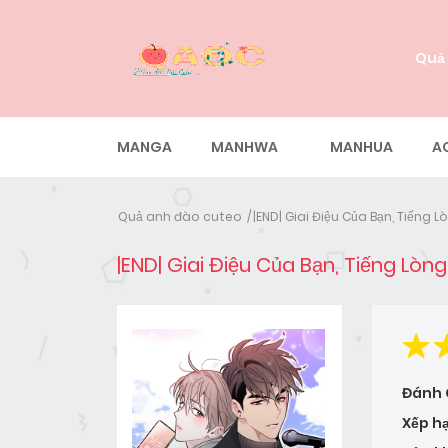
Quả
MANGA
MANHWA
MANHUA
A
Quả anh đào cuteo
|END| Giai Điệu Của Bạn, Tiếng L
|END| Giai Điệu Của Bạn, Tiếng Lòn
Đánh 
Xếp h