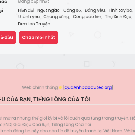
Đang cập nhật
hác
Hiện đại
,
Ngọt ngào
,
Công sở
,
Đáng yêu
,
Tình tay ba
,
ại
thành yêu
,
Chung sống
,
Công cao lớn
,
Thụ Xinh Đẹp
,
phương
,
Thụ nhỏ nhắn
,
Cbunu
Dưa Leo Truyện
từ đầu
Chap mới nhất
Web chính thống
[
QuaAnhDaoCuteo.org
]
IỆU CỦA BẠN, TIẾNG LÒNG CỦA TÔI
i mở ra những thế giới kỳ bí và lôi cuốn qua từng trang truyện. H
: |END| Giai Điệu Của Bạn, Tiếng Lòng Của Tôi
anh đáng tin cậy cho các tín đồ truyện tranh tại Việt Nam. Với h