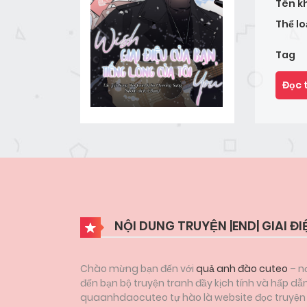
Tên k
Thể lo
Tag
Đọc 
NỘI DUNG TRUYỆN |END| GIAI Đ
Chào mừng bạn đến với
quả anh đào cuteo
– nơ
đến bạn bộ truyện tranh đầy kịch tính và hấp dẫn
quaanhdaocuteo tự hào là website đọc truyện tr