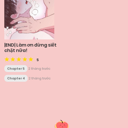
|END| Làm ơn đừng siết
chặt nữa!
5
Chapter 5
2 tháng trước
Chapter 4
2 tháng trước
Posts
navigation