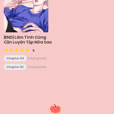
|END| Làm Tình Cũng
Cần Luyện Tập Nữa Sao
5
Chapter 54
2 tháng trước
Chapter 52
2 tháng trước
Posts
navigation