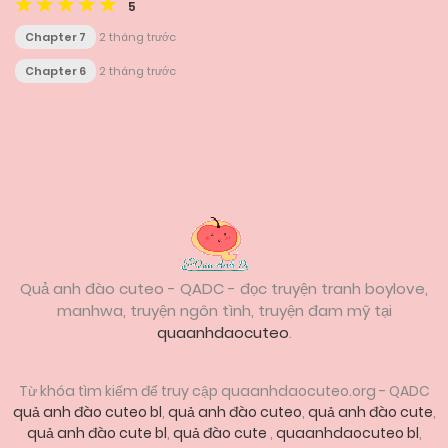
5
Chapter 7
2 tháng trước
Chapter 6
2 tháng trước
Posts
navigation
Quả anh đào cuteo - QADC - đọc truyện tranh boylove,
manhwa, truyện ngôn tình, truyện đam mỹ tại
quaanhdaocuteo
.
Từ khóa tìm kiếm để truy cập quaanhdaocuteo.org - QADC
quả anh đào cuteo bl
,
quả anh đào cuteo
,
quả anh đào cute
,
quả anh đào cute bl
,
quả đào cute
,
quaanhdaocuteo bl
,