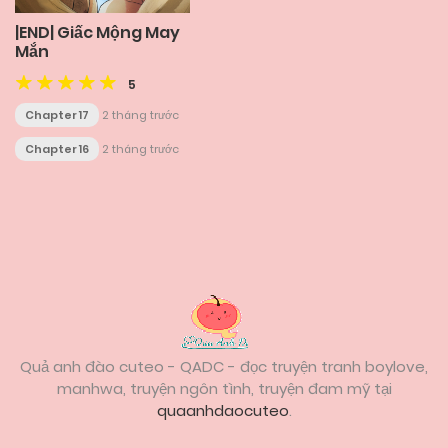
|END| Giấc Mộng May
Mắn
5
Chapter 17
2 tháng trước
Chapter 16
2 tháng trước
Posts
navigation
Quả anh đào cuteo - QADC - đọc truyện tranh boylove,
manhwa, truyện ngôn tình, truyện đam mỹ tại
quaanhdaocuteo
.