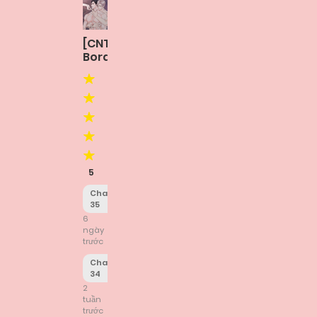
[CNT]
Borderline
5
Chapter
35
6
ngày
trước
Chapter
34
2
tuần
trước