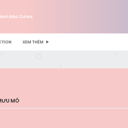
 Anh Đào Cuteo
CTION
XEM THÊM
 MƯU MÔ