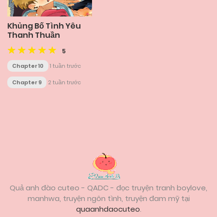
Khủng Bố Tình Yêu
Thanh Thuần
5
Chapter 10
1 tuần trước
Chapter 9
2 tuần trước
Posts
navigation
Quả anh đào cuteo - QADC - đọc truyện tranh boylove,
manhwa, truyện ngôn tình, truyện đam mỹ tại
quaanhdaocuteo
.