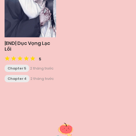
|END| Dục Vọng Lạc
Lối
5
Chapter 5
2 tháng trước
Chapter 4
2 tháng trước
Posts
navigation