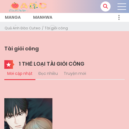
MANGA
MANHWA
Quả Anh Đào Cuteo
Tài giỏi công
Tài giỏi công
1 THỂ LOẠI TÀI GIỎI CÔNG
Mới cập nhật
Đọc nhiều
Truyện mới