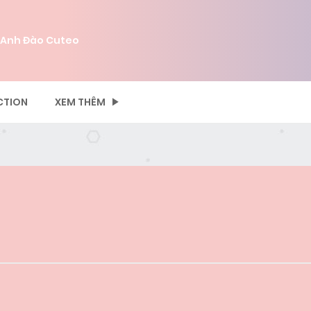
 Anh Đào Cuteo
CTION
XEM THÊM