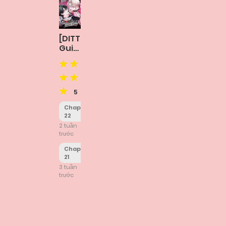
[DITTO]
Guiding
Điên
Loạn
5
Chapter
22
2 tuần
trước
Chapter
21
3 tuần
trước
Posts