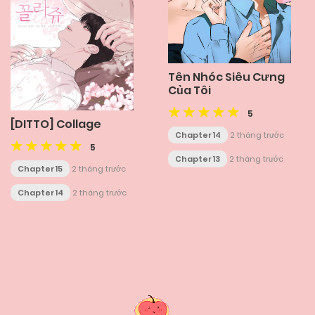
Tên Nhóc Siêu Cưng
Của Tôi
5
[DITTO] Collage
Chapter 14
2 tháng trước
5
Chapter 13
2 tháng trước
Chapter 15
2 tháng trước
Chapter 14
2 tháng trước
Posts
navigation