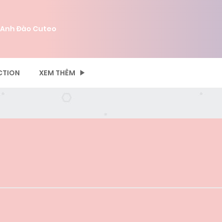
 Anh Đào Cuteo
CTION
XEM THÊM