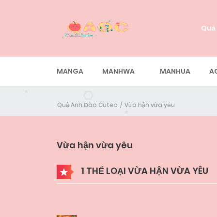
Quả
MANGA
MANHWA
MANHUA
A
Quả Anh Đào Cuteo
Vừa hận vừa yêu
Vừa hận vừa yêu
1 THỂ LOẠI VỪA HẬN VỪA YÊU