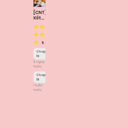
[CNT]
Kết
Liễu
Một
Vị
Thần
5
Chapter
19
5 ngày
trước
Chapter
18
1 tuần
trước
Posts
navigation