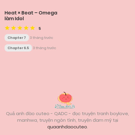
Heat × Beat – Omega
làm Idol
5
Chapter 7
3 tháng trước
Chapter 6.5
3 tháng trước
Posts
navigation
Quả anh đào cuteo - QADC - đọc truyện tranh boylove,
manhwa, truyện ngôn tình, truyện đam mỹ tại
quaanhdaocuteo
.