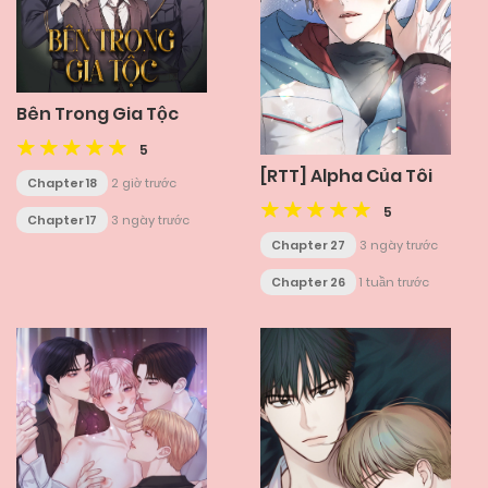
Bên Trong Gia Tộc
5
[RTT] Alpha Của Tôi
Chapter 18
2 giờ trước
5
Chapter 17
3 ngày trước
Chapter 27
3 ngày trước
Chapter 26
1 tuần trước