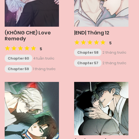
(KHÔNG CHE) Love
|END| Tháng 12
Remedy
5
5
Chapter 58
2 tháng trước
Chapter 60
4 tuần trước
Chapter 57
2 tháng trước
Chapter 59
1 tháng trước