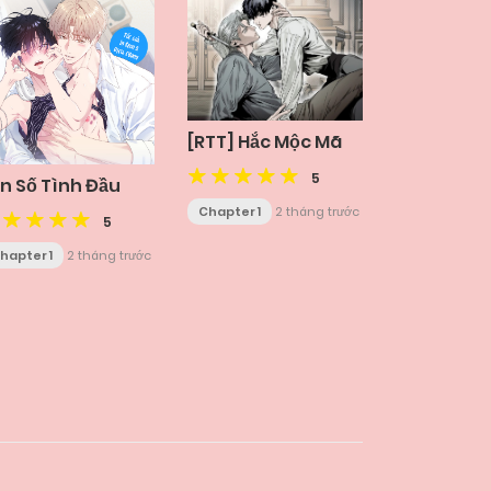
[RTT] Hắc Mộc Mã
5
n Số Tình Đầu
Chapter 1
2 tháng trước
5
hapter 1
2 tháng trước