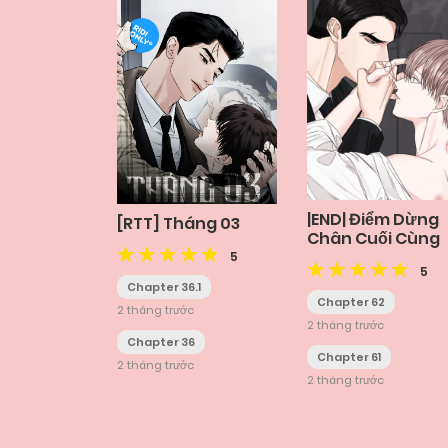
|END| Điểm Dừng
[RTT] Tháng 03
Chân Cuối Cùng
5
5
Chapter 36.1
Chapter 62
2 tháng trước
2 tháng trước
Chapter 36
Chapter 61
2 tháng trước
2 tháng trước