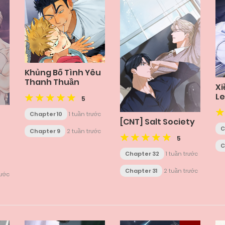
Khủng Bố Tình Yêu
Thanh Thuần
Xi
L
5
Chapter 10
1 tuần trước
[CNT] Salt Society
C
Chapter 9
2 tuần trước
5
C
Chapter 32
1 tuần trước
Chapter 31
2 tuần trước
rước