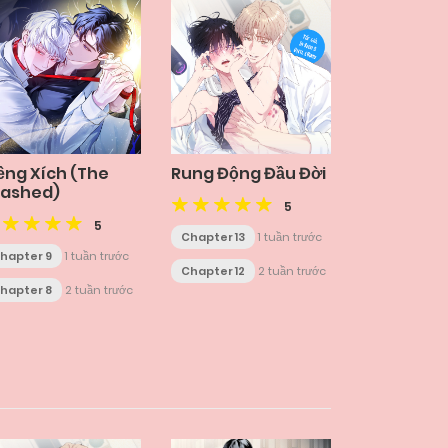
ềng Xích (The
Rung Động Đầu Đời
eashed)
5
5
Chapter 13
1 tuần trước
hapter 9
1 tuần trước
Chapter 12
2 tuần trước
hapter 8
2 tuần trước