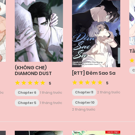
Tầ
(KHÔNG CHE)
C
[RTT] Đêm Sao Sa
DIAMOND DUST
5
5
Chapter 11
2 tháng trước
ước
Chapter 6
1 tháng trước
Chapter 10
Chapter 5
1 tháng trước
2 tháng trước