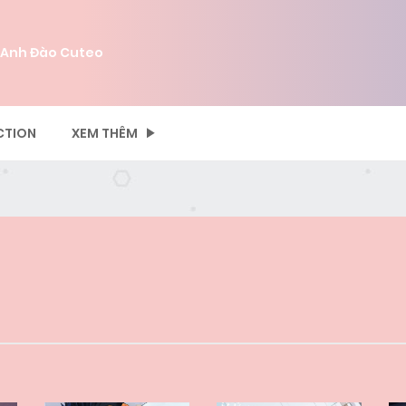
 Anh Đào Cuteo
CTION
XEM THÊM