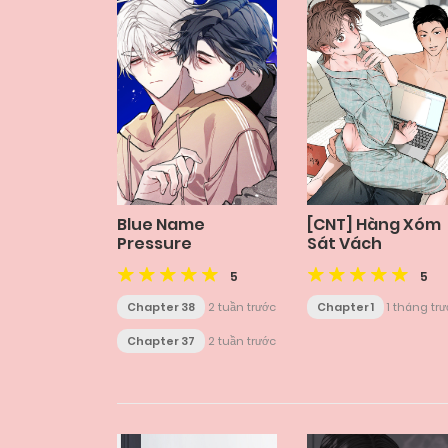
Blue Name
[CNT] Hàng Xóm
Pressure
Sát Vách
5
5
Chapter 38
2 tuần trước
Chapter 1
1 tháng tr
Chapter 37
2 tuần trước