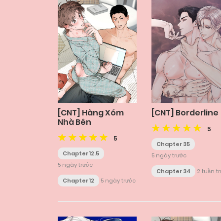
[CNT] Hàng Xóm
[CNT] Borderline
Nhà Bên
5
5
Chapter 35
Chapter 12.5
5 ngày trước
5 ngày trước
Chapter 34
2 tuần t
Chapter 12
5 ngày trước