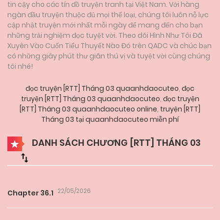
tin cậy cho các tín đồ truyện tranh tại Việt Nam. Với hàng
ngàn đầu truyện thuộc đủ mọi thể loại, chúng tôi luôn nỗ lực
cập nhật truyện mới nhất mỗi ngày để mang đến cho bạn
những trải nghiệm đọc tuyệt vời. Theo dõi Hình Như Tôi Đã
Xuyên Vào Cuốn Tiểu Thuyết Nào Đó trên QADC và chúc bạn
có những giây phút thư giãn thú vị và tuyệt vời cùng chúng
tôi nhé!
đọc truyện [RTT] Tháng 03 quaanhdaocuteo
,
đọc
truyện [RTT] Tháng 03 quaanhdaocuteo
,
đọc truyện
[RTT] Tháng 03 quaanhdaocuteo online
,
truyện [RTT]
Tháng 03 tại quaanhdaocuteo miễn phí
DANH SÁCH CHƯƠNG [RTT] THÁNG 03
22/05/2026
Chapter 36.1