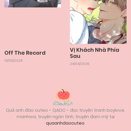
22/05/2026
Chapter 10
22/05/2026
Chapter 9
Vị Khách Nhà Phía
Off The Record
22/05/2026
Chapter 8
Sau
01/05/2026
24/04/2026
22/05/2026
Chapter 7
22/05/2026
Chapter 6
Quả anh đào cuteo - QADC - đọc truyện tranh boylove,
22/05/2026
Chapter 5
manhwa, truyện ngôn tình, truyện đam mỹ tại
quaanhdaocuteo
.