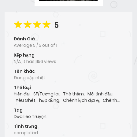
5
Đánh Giá
Average
5
/
5
out of
1
Xếp hạng
N/A, it has 1156 views
Tên khác
Đang cập nhật
Thể loại
Hiện đại
,
SF/Tương lai
,
Thê thảm
,
Mối tình đầu
,
Yêu Ghét
,
hợp đồng
,
Chênh lệch địa vị
,
Chênh
lệch tuổi tác
,
Mỹ nhân công
,
Công Mạnh Mẽ
,
Tag
Công lăng nhục
,
Công ranh mãnh
,
Công tiểu
Dưa Leo Truyện
học
,
Công ám ảnh
,
Công khốn nạn
,
Công gian
xảo/tâm cơ
,
Công tài phiệt
,
Công hối hận
,
công
Tình trạng
tổn thương
,
Công đỉnh nhất
,
Mỹ nhân thụ
,
Thụ
completed