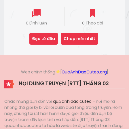
nhút nhát
,
Thụ nhẹ dạ cả tin
,
Thụ tận tâm
,
Thụ
mang thai
,
Thụ si tình
,
Thụ yêu đơn phương
,
Thụ
tổn thương
,
Thụ bỏ trốn
,
Hiểu lầm/Sai lầm
,
Tổ
chức/Xã hội đen
,
Chính trị/Xã hội/Tài phiệt
,
0 Bình luận
0 Theo dõi
Harlequin
,
Nghiêm túc
,
Ngôi kể thứ ba.
,
Cbunu
Đọc từ đầu
Chap mới nhất
Web chính thống
[
QuaAnhDaoCuteo.org
]
NỘI DUNG TRUYỆN [RTT] THÁNG 03
Chào mừng bạn đến với
quả anh đào cuteo
– nơi mở ra
những thế giới kỳ bí và lôi cuốn qua từng trang truyện. Hôm
nay, chúng tôi rất hân hạnh được giới thiệu đến bạn bộ
truyện tranh đầy kịch tính và hấp dẫn: [RTT] Tháng 03
quaanhdaocuteo tự hào là website đọc truyện tranh đáng