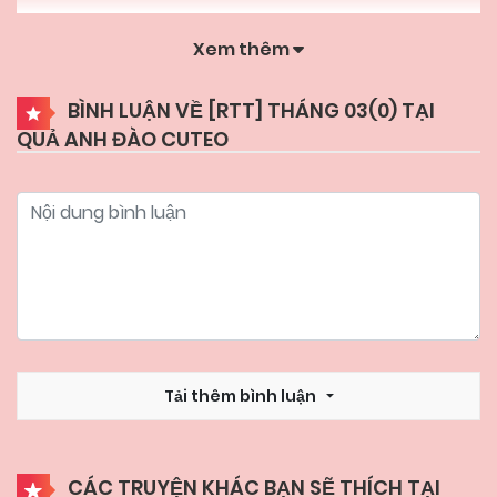
Xem thêm
22/05/2026
Chapter 29
BÌNH LUẬN VỀ [RTT] THÁNG 03(
0
) TẠI
QUẢ ANH ĐÀO CUTEO
22/05/2026
Chapter 28
22/05/2026
Chapter 27
22/05/2026
Chapter 26
22/05/2026
Chapter 25
Tải thêm bình luận
22/05/2026
Chapter 24
CÁC TRUYỆN KHÁC BẠN SẼ THÍCH TẠI