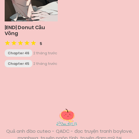
|END| Donut Cầu
Vồng
5
Chapter 46
2 tháng trước
Chapter 45
2 tháng trước
Posts
navigation
Quả anh đào cuteo - QADC - đọc truyện tranh boylove,
manhwa, truyện ngôn tình, truyện đam mỹ tại