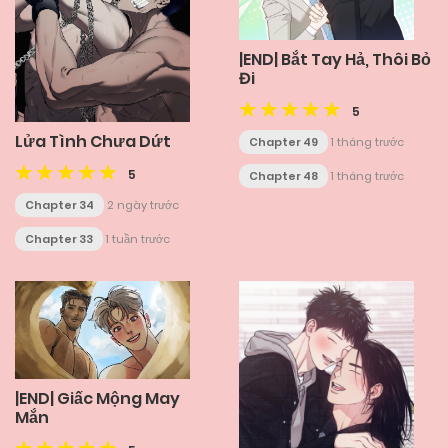
|END| Bắt Tay Hả, Thôi Bỏ
Đi
5
Lửa Tình Chưa Dứt
Chapter 49
1 tháng trước
5
Chapter 48
1 tháng trước
Chapter 34
2 ngày trước
Chapter 33
1 tuần trước
|END| Giấc Mộng May
Mắn