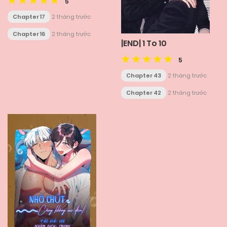
5
Chapter 17
2 tháng trước
Chapter 16
2 tháng trước
|END| 1 To 10
5
Chapter 43
2 tháng trước
Chapter 42
2 tháng trước