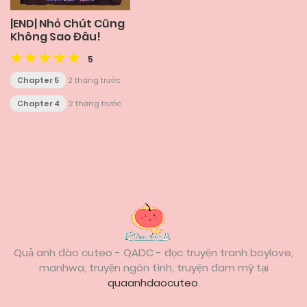
|END| Nhỏ Chút Cũng
Không Sao Đâu!
5
Chapter 5
2 tháng trước
Chapter 4
2 tháng trước
Posts
navigation
Quả anh đào cuteo - QADC - đọc truyện tranh boylove,
manhwa, truyện ngôn tình, truyện đam mỹ tại
quaanhdaocuteo
.