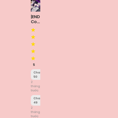
|END|
Control
Time
5
Chapter
50
2
tháng
trước
Chapter
49
2
tháng
trước