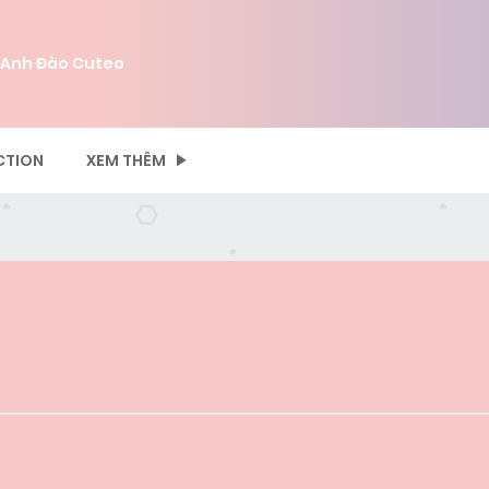
 Anh Đào Cuteo
CTION
XEM THÊM