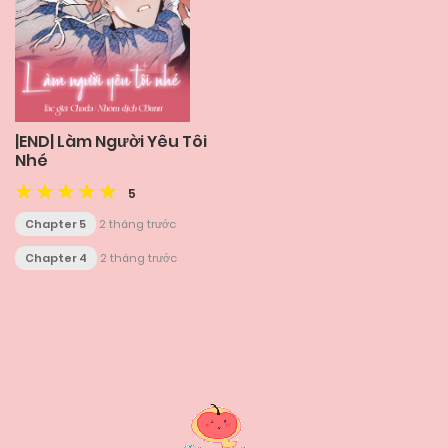
|END| Làm Người Yêu Tôi
Nhé
5
Chapter 5
2 tháng trước
Chapter 4
2 tháng trước
Posts
navigation