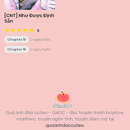
[CNT] Như Được Định
Sẵn
5
Chapter 19
2 ngày trước
Chapter 18
2 ngày trước
Posts
navigation
Quả anh đào cuteo - QADC - đọc truyện tranh boylove,
manhwa, truyện ngôn tình, truyện đam mỹ tại
quaanhdaocuteo
.