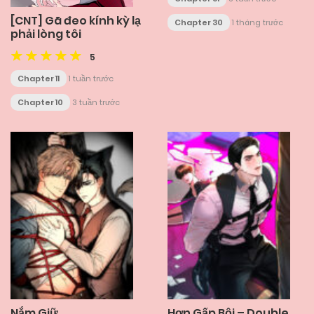
[CNT] Gã đeo kính kỳ lạ
Chapter 30
1 tháng trước
phải lòng tôi
5
Chapter 11
1 tuần trước
Chapter 10
3 tuần trước
Nắm Giữ
Hơn Gấp Bội – Double