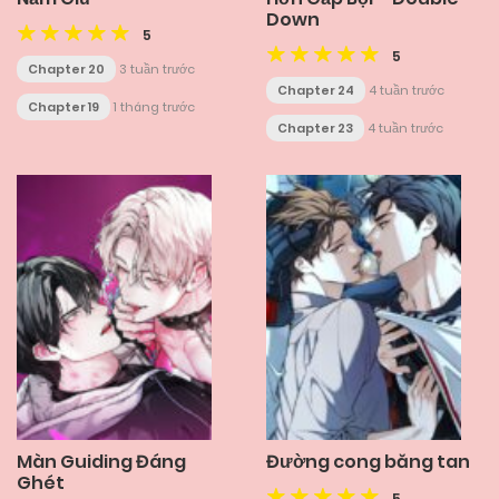
Down
5
5
Chapter 20
3 tuần trước
Chapter 24
4 tuần trước
Chapter 19
1 tháng trước
Chapter 23
4 tuần trước
Màn Guiding Đáng
Đường cong băng tan
Ghét
5