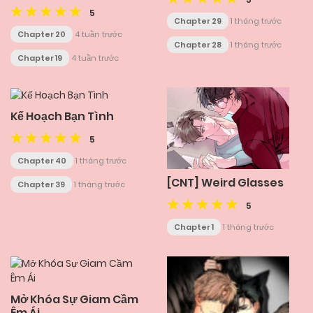
5
Chapter 29
1 tháng trước
Chapter 20
4 tuần trước
Chapter 28
1 tháng trước
Chapter 19
4 tuần trước
Kế Hoạch Bạn Tình
5
Chapter 40
1 tháng trước
[CNT] Weird Glasses
Chapter 39
1 tháng trước
5
Chapter 1
1 tháng trước
Mở Khóa Sự Giam Cầm
Êm Ái