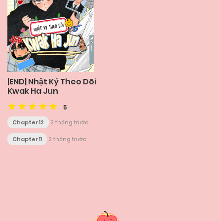
|END| Nhật Ký Theo Dõi
Kwak Ha Jun
5
Chapter 12
2 tháng trước
Chapter 11
2 tháng trước
Posts
navigation