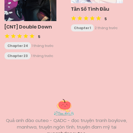
Tần Số Tình Đầu
5
[CNT] Double Down
Chapter 1
2 tháng trước
5
Chapter 24
1 tháng trước
Chapter 23
1 tháng trước
Posts
navigation
Quả anh đào cuteo - QADC - đọc truyện tranh boylove,
manhwa, truyện ngôn tình, truyện đam mỹ tại