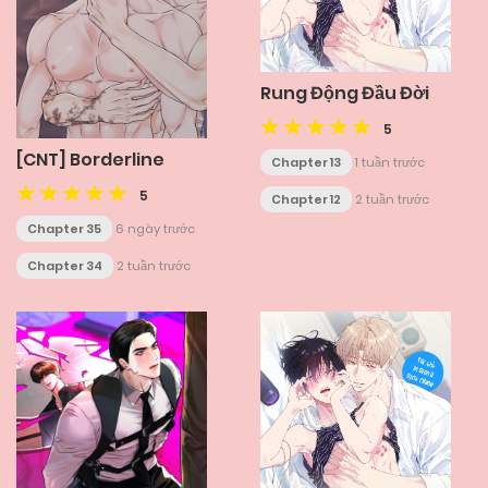
Rung Động Đầu Đời
5
[CNT] Borderline
Chapter 13
1 tuần trước
5
Chapter 12
2 tuần trước
Chapter 35
6 ngày trước
Chapter 34
2 tuần trước