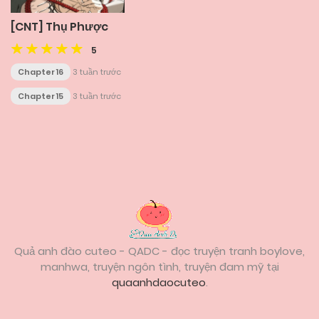
[CNT] Thụ Phược
5
Chapter 16
3 tuần trước
Chapter 15
3 tuần trước
Posts
navigation
Quả anh đào cuteo - QADC - đọc truyện tranh boylove,
manhwa, truyện ngôn tình, truyện đam mỹ tại
quaanhdaocuteo
.