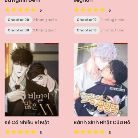
Ba Nghìn Đêm
Mignon
5
5
Chapter 09
2 tháng trước
Chapter 19
2 tháng trước
Chapter 08
2 tháng trước
Chapter 18
2 tháng trước
Kẻ Có Nhiều Bí Mật
Bánh Sinh Nhật Của Hổ
5
5