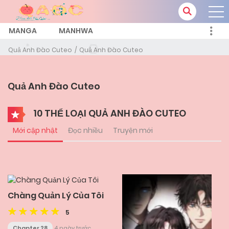
MANGA
MANHWA
Quả Anh Đào Cuteo
Quả Anh Đào Cuteo
Quả Anh Đào Cuteo
10 THỂ LOẠI QUẢ ANH ĐÀO CUTEO
Mới cập nhật
Đọc nhiều
Truyện mới
Chàng Quản Lý Của Tôi
5
Chapter 28
4 ngày trước