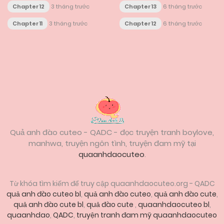
Chapter 12
3 tháng trước
Chapter 13
6 tháng trước
Chapter 11
3 tháng trước
Chapter 12
6 tháng trước
Posts
navigation
Quả anh đào cuteo - QADC - đọc truyện tranh boylove,
manhwa, truyện ngôn tình, truyện đam mỹ tại
quaanhdaocuteo
.
Từ khóa tìm kiếm để truy cập quaanhdaocuteo.org - QADC
quả anh đào cuteo bl
,
quả anh đào cuteo
,
quả anh đào cute
,
quả anh đào cute bl
,
quả đào cute
,
quaanhdaocuteo bl
,
quaanhdao
,
QADC
,
truyện tranh đam mỹ quaanhdaocuteo