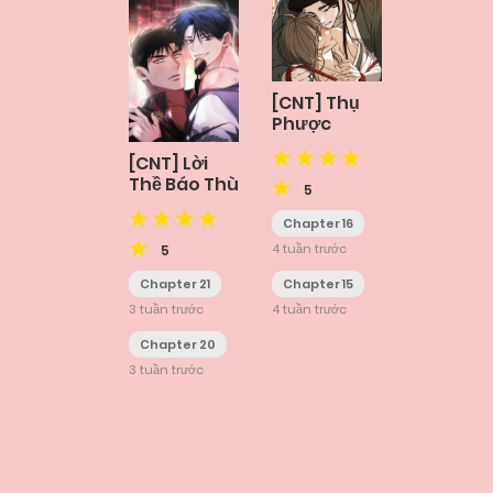
[CNT] Thụ
Phược
[CNT] Lời
Thề Báo Thù
5
Chapter 16
4 tuần trước
5
Chapter 15
Chapter 21
4 tuần trước
3 tuần trước
Chapter 20
3 tuần trước
Posts
navigation