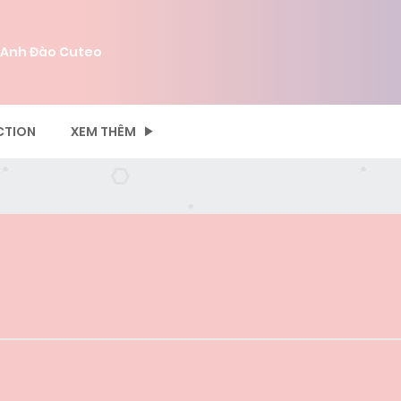
 Anh Đào Cuteo
CTION
XEM THÊM