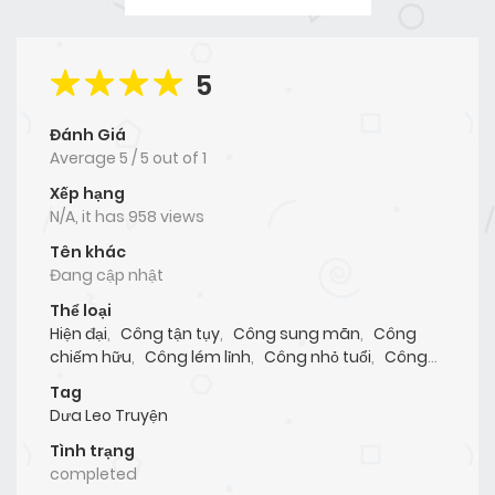
5
Đánh Giá
Average
5
/
5
out of
1
Xếp hạng
N/A, it has 958 views
Tên khác
Đang cập nhật
Thể loại
Hiện đại
,
Công tận tụy
,
Công sung mãn
,
Công
chiếm hữu
,
Công lém lỉnh
,
Công nhỏ tuổi
,
Công
Mạnh Mẽ
,
Thụ vạm vỡ
,
Thụ mạnh mẽ
,
Thụ kèo
Tag
dưới
,
Cbunu
Dưa Leo Truyện
Tình trạng
completed