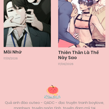
22/05/2026
Chapter 4
22/05/2026
Chapter 3
22/05/2026
Chapter 2
Mồi Nhử
Thiên Thần Là Thế
Này Sao
17/01/2026
22/05/2026
Chapter 1
17/06/2026
Quả anh đào cuteo - QADC - đọc truyện tranh boylove,
manhwa, truyện ngôn tình, truyện đam mỹ tại