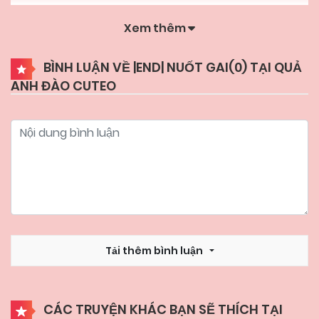
Xem thêm
22/05/2026
Chapter 24
BÌNH LUẬN VỀ |END| NUỐT GAI(
0
) TẠI QUẢ
ANH ĐÀO CUTEO
22/05/2026
Chapter 23
22/05/2026
Chapter 22
22/05/2026
Chapter 21
22/05/2026
Chapter 20
Tải thêm bình luận
22/05/2026
Chapter 19
CÁC TRUYỆN KHÁC BẠN SẼ THÍCH TẠI