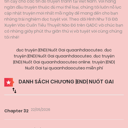
tin cậy cho các tín đồ truyện tranh tại Việt Nam. Với hàng
ngàn đầu truyện thuộc đủ mọi thể loại, chúng tôi luôn nỗ lực
cập nhật truyện mới nhất mỗi ngày để mang đến cho bạn
những trải nghiệm đọc tuyệt vời. Theo dõi Hình Như Tôi Đã
Xuyên Vào Cuốn Tiểu Thuyết Nào Đó trên QADC và chúc bạn
có những giây phút thư giãn thú vị và tuyệt vời cùng chúng
tôi nhé!
đọc truyện |END| Nuốt Gai quaanhdaocuteo
,
đọc
truyện |END| Nuốt Gai quaanhdaocuteo
,
đọc truyện
|END| Nuốt Gai quaanhdaocuteo online
,
truyện |END|
Nuốt Gai tại quaanhdaocuteo miễn phí
DANH SÁCH CHƯƠNG |END| NUỐT GAI
22/05/2026
Chapter 32