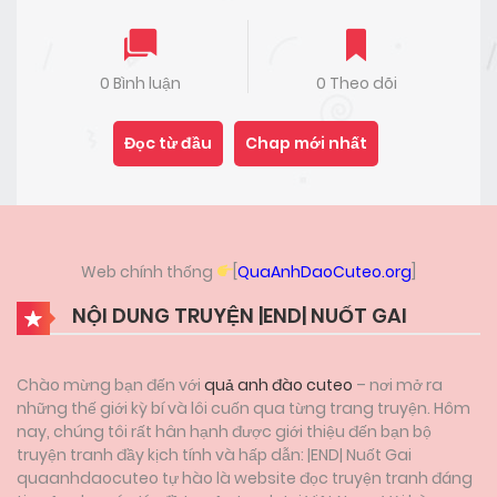
0 Bình luận
0 Theo dõi
Đọc từ đầu
Chap mới nhất
Web chính thống
[
QuaAnhDaoCuteo.org
]
NỘI DUNG TRUYỆN |END| NUỐT GAI
Chào mừng bạn đến với
quả anh đào cuteo
– nơi mở ra
những thế giới kỳ bí và lôi cuốn qua từng trang truyện. Hôm
nay, chúng tôi rất hân hạnh được giới thiệu đến bạn bộ
truyện tranh đầy kịch tính và hấp dẫn: |END| Nuốt Gai
quaanhdaocuteo tự hào là website đọc truyện tranh đáng