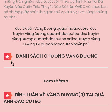
những trải nghiệm đọc tuyệt vời. Theo dõi Hình Như Tôi Đã
Xuyên Vào Cuốn Tiểu Thuyết Nào Đó trên QADC và chúc bạn
có những giây phút thư giãn thú vị và tuyệt vời cùng chúng
tôi nhé!
đọc truyện Vầng Dương quaanhdaocuteo
,
đọc
truyện Vầng Dương quaanhdaocuteo
,
đọc truyện
Vầng Dương quaanhdaocuteo online
,
truyện Vầng
Dương tại quaanhdaocuteo miễn phí
DANH SÁCH CHƯƠNG VẦNG DƯƠNG
Xem thêm
BÌNH LUẬN VỀ VẦNG DƯƠNG(
0
) TẠI QUẢ
ANH ĐÀO CUTEO