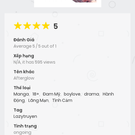
5
Đánh Giá
Average
5
/
5
out of
1
Xếp hạng
N/A, it has 595 views
Tên khác
Afterglow
Thể loại
Manga
,
18+
,
Đam Mỹ
,
boylove
,
drama
,
Hành
Động
,
Lãng Mạn
,
Tình Cảm
Tag
Lazytruyen
Tình trạng
ongoing