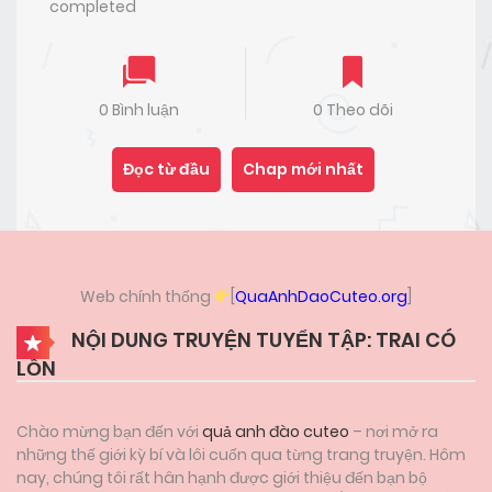
completed
0 Bình luận
0 Theo dõi
Đọc từ đầu
Chap mới nhất
Web chính thống
[
QuaAnhDaoCuteo.org
]
NỘI DUNG TRUYỆN TUYỂN TẬP: TRAI CÓ
LỒN
Chào mừng bạn đến với
quả anh đào cuteo
– nơi mở ra
những thế giới kỳ bí và lôi cuốn qua từng trang truyện. Hôm
nay, chúng tôi rất hân hạnh được giới thiệu đến bạn bộ