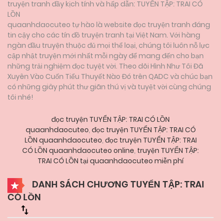
truyện tranh đầy kịch tính và hấp dẫn: TUYỂN TẬP: TRAI CÓ
LỒN
quaanhdaocuteo tự hào là website đọc truyện tranh đáng
tin cậy cho các tín đồ truyện tranh tại Việt Nam. Với hàng
ngàn đầu truyện thuộc đủ mọi thể loại, chúng tôi luôn nỗ lực
cập nhật truyện mới nhất mỗi ngày để mang đến cho bạn
những trải nghiệm đọc tuyệt vời. Theo dõi Hình Như Tôi Đã
Xuyên Vào Cuốn Tiểu Thuyết Nào Đó trên QADC và chúc bạn
có những giây phút thư giãn thú vị và tuyệt vời cùng chúng
tôi nhé!
đọc truyện TUYỂN TẬP: TRAI CÓ LỒN
quaanhdaocuteo
,
đọc truyện TUYỂN TẬP: TRAI CÓ
LỒN quaanhdaocuteo
,
đọc truyện TUYỂN TẬP: TRAI
CÓ LỒN quaanhdaocuteo online
,
truyện TUYỂN TẬP:
TRAI CÓ LỒN tại quaanhdaocuteo miễn phí
DANH SÁCH CHƯƠNG TUYỂN TẬP: TRAI
CÓ LỒN