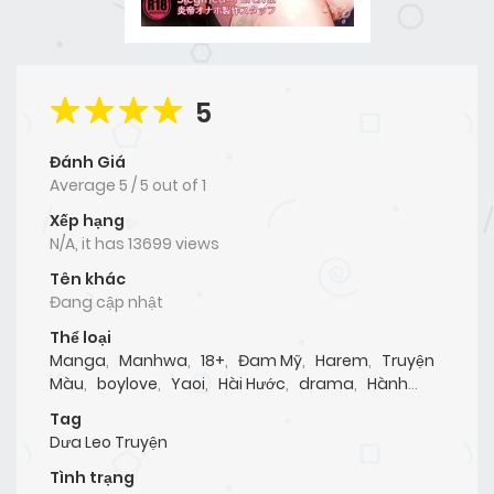
5
Đánh Giá
Average
5
/
5
out of
1
Xếp hạng
N/A, it has 13699 views
Tên khác
Đang cập nhật
Thể loại
Manga
,
Manhwa
,
18+
,
Đam Mỹ
,
Harem
,
Truyện
Màu
,
boylove
,
Yaoi
,
Hài Hước
,
drama
,
Hành
Động
,
Kịch Tính
,
Hentai
,
Lãng Mạn
,
Người Thú
,
Tag
Tình Cảm
,
Yuri
,
Oneshot
,
Doujinshi
,
ABO
,
Dưa
Dưa Leo Truyện
Leo Truyện
Tình trạng