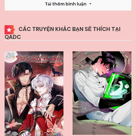
Tải thêm bình luận
26/06/2026
Chapter 133.2
CÁC TRUYỆN KHÁC BẠN SẼ THÍCH TẠI
QADC
26/06/2026
Chapter 133.1
22/06/2026
Chapter 132
22/06/2026
Chapter 131.2
22/06/2026
Chapter 131.1
22/06/2026
Chapter 130