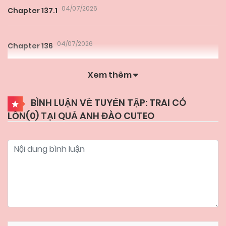
04/07/2026
Chapter 137.1
04/07/2026
Chapter 136
Xem thêm
04/07/2026
Chapter 135
BÌNH LUẬN VỀ TUYỂN TẬP: TRAI CÓ
LỒN(
0
) TẠI QUẢ ANH ĐÀO CUTEO
28/06/2026
Chapter 134.1
28/06/2026
Chapter 133.5
26/06/2026
Chapter 133.4
26/06/2026
Chapter 133.3