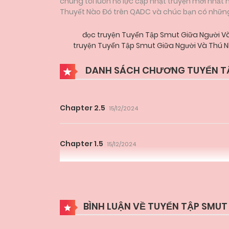
chúng tôi luôn nỗ lực cập nhật truyện mới nhất
Thuyết Nào Đó trên QADC và chúc bạn có những g
đọc truyện Tuyển Tập Smut Giữa Người
truyện Tuyển Tập Smut Giữa Người Và Thú
DANH SÁCH CHƯƠNG TUYỂN TẬ
Chapter 2.5
15/12/2024
Chapter 1.5
15/12/2024
BÌNH LUẬN VỀ TUYỂN TẬP SMUT