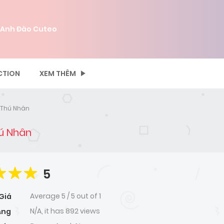
 Anh Đào Cuteo
CTION
XEM THÊM
 Thú Nhân
ú Nhân
5
Average
5
/
5
out of
1
Giá
N/A, it has 892 views
ạng