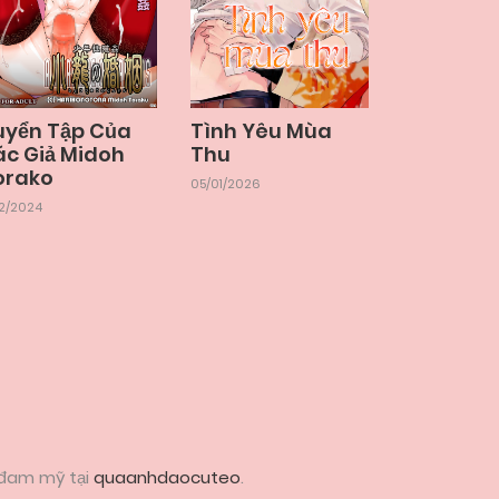
uyển Tập Của
Tình Yêu Mùa
ác Giả Midoh
Thu
orako
05/01/2026
12/2024
 đam mỹ tại
quaanhdaocuteo
.