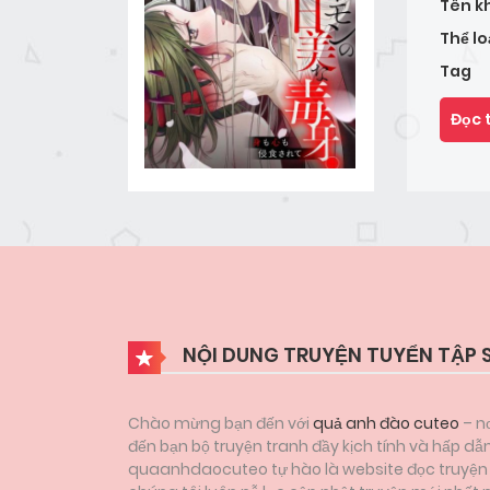
Tên k
Thể lo
Tag
Đọc 
NỘI DUNG TRUYỆN TUYỂN TẬP 
Chào mừng bạn đến với
quả anh đào cuteo
– nơ
đến bạn bộ truyện tranh đầy kịch tính và hấp d
quaanhdaocuteo tự hào là website đọc truyện tr