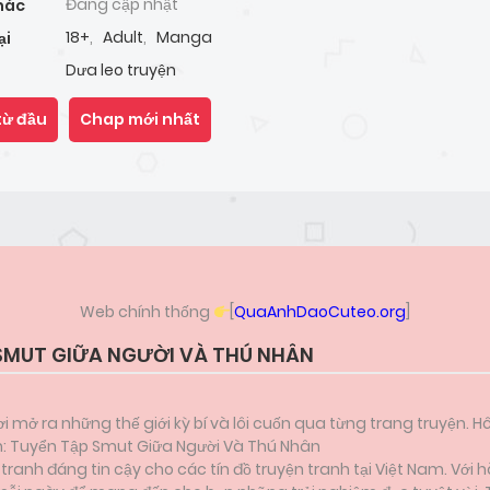
Đang cập nhật
hác
18+
,
Adult
,
Manga
ại
Dưa leo truyện
từ đầu
Chap mới nhất
Web chính thống
[
QuaAnhDaoCuteo.org
]
SMUT GIỮA NGƯỜI VÀ THÚ NHÂN
i mở ra những thế giới kỳ bí và lôi cuốn qua từng trang truyện. H
ẫn: Tuyển Tập Smut Giữa Người Và Thú Nhân
anh đáng tin cậy cho các tín đồ truyện tranh tại Việt Nam. Với h