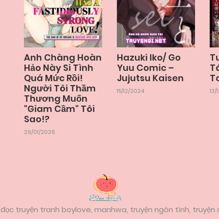
Anh Chàng Hoàn
Hazuki Iko/ Go
T
Hảo Này Si Tình
Yuu Comic –
T
Quá Mức Rồi!
Jujutsu Kaisen
T
Người Tôi Thầm
15/12/2024
13/
Thương Muốn
"Giam Cầm" Tôi
Sao!?
29/01/2026
đọc truyện tranh boylove, manhwa, truyện ngôn tình, truyện