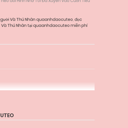
 Theo dõi Hình Như Tôi Đã Xuyên Vào Cuốn Tiểu
 Người Và Thú Nhân quaanhdaocuteo
,
đọc
i Và Thú Nhân tại quaanhdaocuteo miễn phí
CUTEO