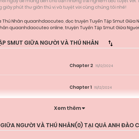
 mỗi ngày để mang đến cho bạn những trải nghiệm đọc tuyệt vời.
iây phút thư giãn thú vị và tuyệt vời cùng chúng tôi nhé!
 Và Thú Nhân quaanhdaocuteo
,
đọc truyện Tuyển Tập Smut Giữa
 Nhân quaanhdaocuteo online
,
truyện Tuyển Tập Smut Giữa Ngườ
P SMUT GIỮA NGƯỜI VÀ THÚ NHÂN
Chapter 2
15/12/2024
Chapter 1
15/12/2024
Xem thêm
 GIỮA NGƯỜI VÀ THÚ NHÂN(
0
) TẠI QUẢ ANH ĐÀO 