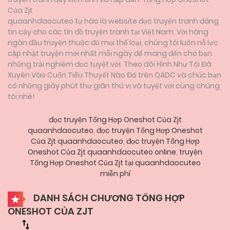
Của Zjt
quaanhdaocuteo tự hào là website đọc truyện tranh đáng
tin cậy cho các tín đồ truyện tranh tại Việt Nam. Với hàng
ngàn đầu truyện thuộc đủ mọi thể loại, chúng tôi luôn nỗ lực
cập nhật truyện mới nhất mỗi ngày để mang đến cho bạn
những trải nghiệm đọc tuyệt vời. Theo dõi Hình Như Tôi Đã
Xuyên Vào Cuốn Tiểu Thuyết Nào Đó trên QADC và chúc bạn
có những giây phút thư giãn thú vị và tuyệt vời cùng chúng
tôi nhé!
đọc truyện Tổng Hợp Oneshot Của Zjt
quaanhdaocuteo
,
đọc truyện Tổng Hợp Oneshot
Của Zjt quaanhdaocuteo
,
đọc truyện Tổng Hợp
Oneshot Của Zjt quaanhdaocuteo online
,
truyện
Tổng Hợp Oneshot Của Zjt tại quaanhdaocuteo
miễn phí
DANH SÁCH CHƯƠNG TỔNG HỢP
ONESHOT CỦA ZJT