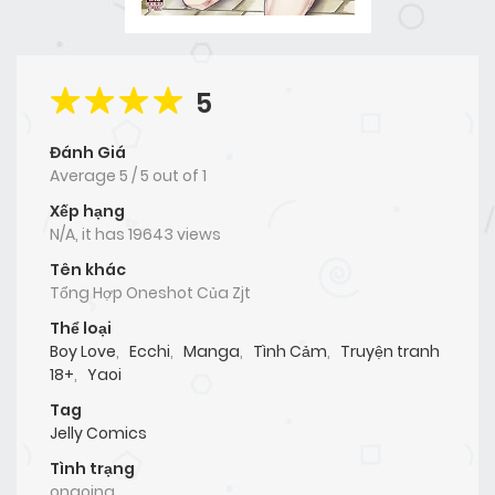
5
Đánh Giá
Average
5
/
5
out of
1
Xếp hạng
N/A, it has 19643 views
Tên khác
Tổng Hợp Oneshot Của Zjt
Thể loại
Boy Love
,
Ecchi
,
Manga
,
Tình Cảm
,
Truyện tranh
18+
,
Yaoi
Tag
Jelly Comics
Tình trạng
ongoing