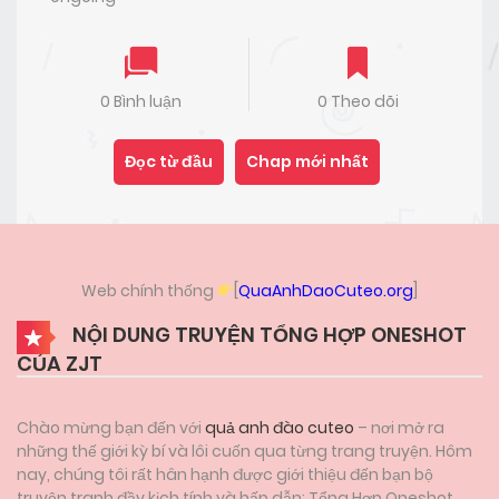
0 Bình luận
0 Theo dõi
Đọc từ đầu
Chap mới nhất
Web chính thống
[
QuaAnhDaoCuteo.org
]
NỘI DUNG TRUYỆN TỔNG HỢP ONESHOT
CỦA ZJT
Chào mừng bạn đến với
quả anh đào cuteo
– nơi mở ra
những thế giới kỳ bí và lôi cuốn qua từng trang truyện. Hôm
nay, chúng tôi rất hân hạnh được giới thiệu đến bạn bộ
truyện tranh đầy kịch tính và hấp dẫn: Tổng Hợp Oneshot