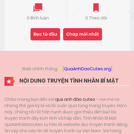
0 Bình luận
0 Theo dõi
Đọc từ đầu
Chap mới nhất
Web chính thống
[
QuaAnhDaoCuteo.org
]
NỘI DUNG TRUYỆN TÌNH NHÂN BÍ MẬT
Chào mừng bạn đến với
quả anh đào cuteo
– nơi mở ra
những thế giới kỳ bí và lôi cuốn qua từng trang truyện. Hôm
nay, chúng tôi rất hân hạnh được giới thiệu đến bạn bộ
truyện tranh đầy kịch tính và hấp dẫn: Tình Nhân Bí Mật
quaanhdaocuteo tự hào là website đọc truyện tranh đáng
tin cậy cho các tín đồ truyện tranh tại Việt Nam. Với hàng