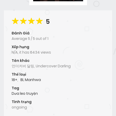
5
Đánh Giá
Average
5
/
5
out of
1
Xếp hạng
N/A, it has 6434 views
Tên khác
언더커버 달링, Undercover Darling
Thể loại
18+
,
BL Manhwa
Tag
Dưa leo truyện
Tình trạng
ongoing