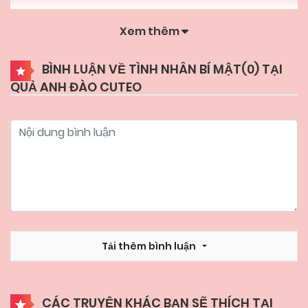
Xem thêm
25/01/2025
Chapter 36 (H)
BÌNH LUẬN VỀ TÌNH NHÂN BÍ MẬT(
0
) TẠI
QUẢ ANH ĐÀO CUTEO
20/01/2025
Chapter 35 (H)
18/01/2025
Chapter 34
18/01/2025
Chapter 33
18/01/2025
Chapter 32
Tải thêm bình luận
18/01/2025
Chapter 31
CÁC TRUYỆN KHÁC BẠN SẼ THÍCH TẠI