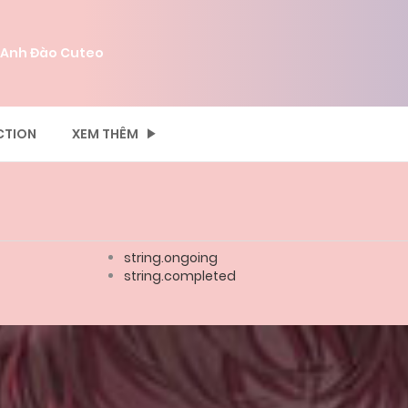
 Anh Đào Cuteo
CTION
XEM THÊM
string.ongoing
string.completed