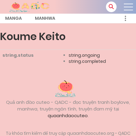
MANGA
MANHWA
Koume Keito
string.status
string.ongoing
string.completed
Quả anh đào cuteo - QADC - đọc truyện tranh boylove,
manhwa, truyện ngôn tình, truyện đam mỹ tại
quaanhdaocuteo
.
Từ khóa tìm kiếm để truy cập quaanhdaocuteo.org - QADC