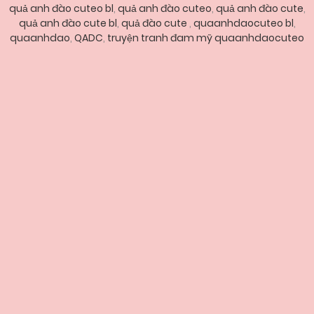
quả anh đào cuteo bl
,
quả anh đào cuteo
,
quả anh đào cute
,
quả anh đào cute bl
,
quả đào cute
,
quaanhdaocuteo bl
,
quaanhdao
,
QADC
,
truyện tranh đam mỹ quaanhdaocuteo