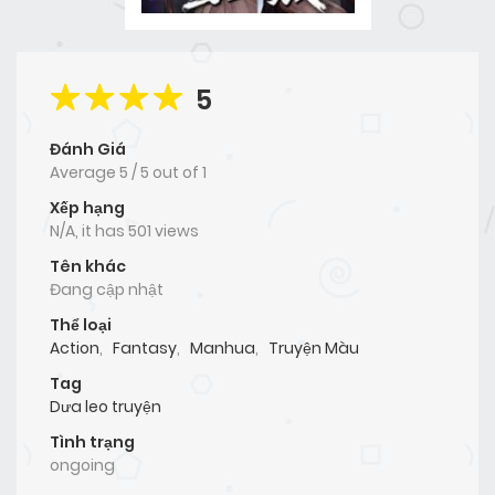
5
Đánh Giá
Average
5
/
5
out of
1
Xếp hạng
N/A, it has 501 views
Tên khác
Đang cập nhật
Thể loại
Action
,
Fantasy
,
Manhua
,
Truyện Màu
Tag
Dưa leo truyện
Tình trạng
ongoing