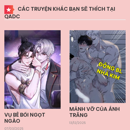
CÁC TRUYỆN KHÁC BẠN SẼ THÍCH TẠI
QADC
MẢNH VỠ CỦA ÁNH
VỤ BÊ BỐI NGỌT
TRĂNG
NGÀO
13/12/2025
07/03/2025