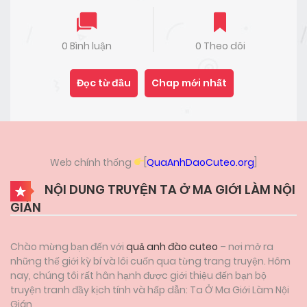
0 Bình luận
0 Theo dõi
Đọc từ đầu
Chap mới nhất
Web chính thống
[
QuaAnhDaoCuteo.org
]
NỘI DUNG TRUYỆN TA Ở MA GIỚI LÀM NỘI
GIÁN
Chào mừng bạn đến với
quả anh đào cuteo
– nơi mở ra
những thế giới kỳ bí và lôi cuốn qua từng trang truyện. Hôm
nay, chúng tôi rất hân hạnh được giới thiệu đến bạn bộ
truyện tranh đầy kịch tính và hấp dẫn: Ta Ở Ma Giới Làm Nội
Gián