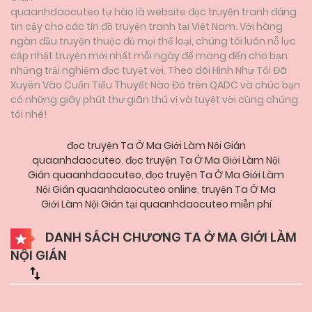
quaanhdaocuteo tự hào là website đọc truyện tranh đáng
tin cậy cho các tín đồ truyện tranh tại Việt Nam. Với hàng
ngàn đầu truyện thuộc đủ mọi thể loại, chúng tôi luôn nỗ lực
cập nhật truyện mới nhất mỗi ngày để mang đến cho bạn
những trải nghiệm đọc tuyệt vời. Theo dõi Hình Như Tôi Đã
Xuyên Vào Cuốn Tiểu Thuyết Nào Đó trên QADC và chúc bạn
có những giây phút thư giãn thú vị và tuyệt vời cùng chúng
tôi nhé!
đọc truyện Ta Ở Ma Giới Làm Nội Gián
quaanhdaocuteo
,
đọc truyện Ta Ở Ma Giới Làm Nội
Gián quaanhdaocuteo
,
đọc truyện Ta Ở Ma Giới Làm
Nội Gián quaanhdaocuteo online
,
truyện Ta Ở Ma
Giới Làm Nội Gián tại quaanhdaocuteo miễn phí
DANH SÁCH CHƯƠNG TA Ở MA GIỚI LÀM
NỘI GIÁN