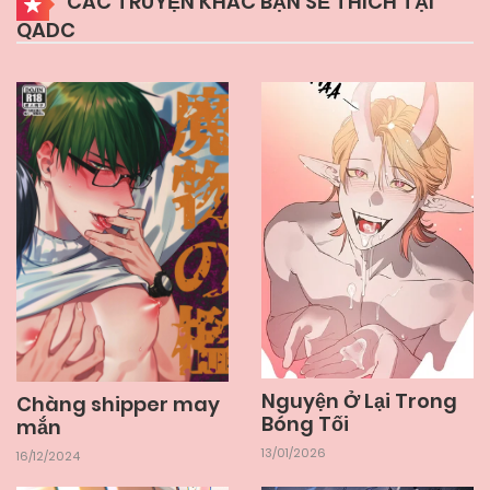
CÁC TRUYỆN KHÁC BẠN SẼ THÍCH TẠI
QADC
Nguyện Ở Lại Trong
Chàng shipper may
Bóng Tối
mắn
13/01/2026
16/12/2024