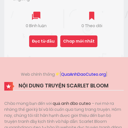
0 Bình luận
0 Theo dõi
Đọc từ đầu
Chap mới nhất
Web chính thống
[
QuaAnhDaoCuteo.org
]
NỘI DUNG TRUYỆN SCARLET BLOOM
Chào mừng bạn đến với
quả anh đào cuteo
– nơi mở ra
những thế giới kỳ bí và lôi cuốn qua từng trang truyện. Hôm
nay, chúng tôi rất hân hạnh được giới thiệu đến bạn bộ
truyện tranh đầy kịch tính và hấp dẫn: Scarlet Bloom
quaanhdaocuteo tự hào là website đọc truyện tranh đáng