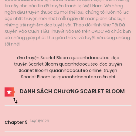
tin cậy cho các tín đồ truyện tranh tại Việt Nam. Với hàng
ngàn đầu truyện thuộc đủ mọi thể loại, chúng tôi luôn nỗ lực
cập nhật truyện mới nhất mỗi ngày để mang đến cho bạn
những trải nghiệm đọc tuyệt vời. Theo dõi Hình Như Tôi Đã
Xuyên Vào Cuốn Tiểu Thuyết Nào Đó trên QADC và chúc bạn
có những giây phút thư giãn thú vị và tuyệt vời cùng chúng
tôi nhé!
đọc truyện Scarlet Bloom quaanhdaocuteo
,
đọc
truyện Scarlet Bloom quaanhdaocuteo
,
đọc truyện
Scarlet Bloom quaanhdaocuteo online
,
truyện
Scarlet Bloom tại quaanhdaocuteo miễn phí
DANH SÁCH CHƯƠNG SCARLET BLOOM
14/01/2026
Chapter 9