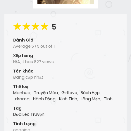
5
Đánh Giá
Average
5
/
5
out of
1
Xếp hạng
N/A, it has 827 views
Tên khác
Đang cập nhật
Thể loại
Manhua
,
Truyện Màu
,
GirlLove
,
Bách Hợp
,
drama
,
Hành Động
,
Kịch Tính
,
Lãng Mạn
,
Tình
Cảm
,
Yuri
Tag
Dưa Leo Truyện
Tình trạng
ongoing