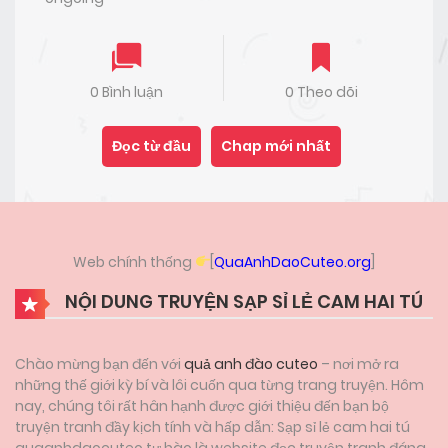
0 Bình luận
0 Theo dõi
Đọc từ đầu
Chap mới nhất
Web chính thống
[
QuaAnhDaoCuteo.org
]
NỘI DUNG TRUYỆN SẠP SỈ LẺ CAM HAI TÚ
Chào mừng bạn đến với
quả anh đào cuteo
– nơi mở ra
những thế giới kỳ bí và lôi cuốn qua từng trang truyện. Hôm
nay, chúng tôi rất hân hạnh được giới thiệu đến bạn bộ
truyện tranh đầy kịch tính và hấp dẫn: Sạp sỉ lẻ cam hai tú
quaanhdaocuteo tự hào là website đọc truyện tranh đáng