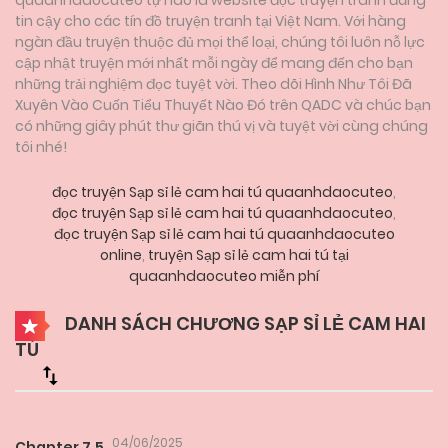
tin cậy cho các tín đồ truyện tranh tại Việt Nam. Với hàng
ngàn đầu truyện thuộc đủ mọi thể loại, chúng tôi luôn nỗ lực
cập nhật truyện mới nhất mỗi ngày để mang đến cho bạn
những trải nghiệm đọc tuyệt vời. Theo dõi Hình Như Tôi Đã
Xuyên Vào Cuốn Tiểu Thuyết Nào Đó trên QADC và chúc bạn
có những giây phút thư giãn thú vị và tuyệt vời cùng chúng
tôi nhé!
đọc truyện Sạp sỉ lẻ cam hai tú quaanhdaocuteo
,
đọc truyện Sạp sỉ lẻ cam hai tú quaanhdaocuteo
,
đọc truyện Sạp sỉ lẻ cam hai tú quaanhdaocuteo
online
,
truyện Sạp sỉ lẻ cam hai tú tại
quaanhdaocuteo miễn phí
DANH SÁCH CHƯƠNG SẠP SỈ LẺ CAM HAI
TÚ
04/06/2025
Chapter 7.5