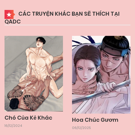
04/06/2025
Chapter 5.1
CÁC TRUYỆN KHÁC BẠN SẼ THÍCH TẠI
QADC
04/06/2025
Chapter 4
04/06/2025
Chapter 3
04/06/2025
Chapter 2
04/06/2025
Chapter 1
Chó Của Kẻ Khác
Hoa Chúc Gươm
16/12/2024
06/12/2025