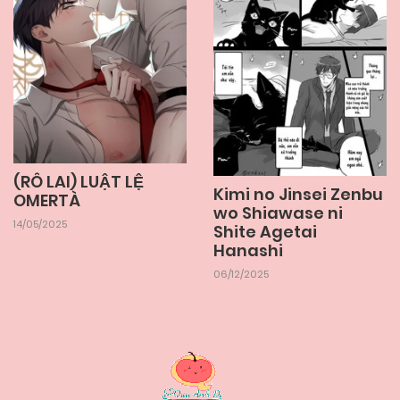
(RÔ LAI) LUẬT LỆ
Kimi no Jinsei Zenbu
OMERTÀ
wo Shiawase ni
14/05/2025
Shite Agetai
Hanashi
06/12/2025