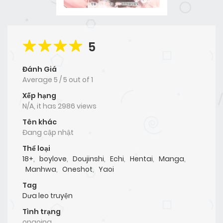
5
Đánh Giá
Average
5
/
5
out of
1
Xếp hạng
N/A, it has 2986 views
Tên khác
Đang cập nhật
Thể loại
18+
,
boylove
,
Doujinshi
,
Echi
,
Hentai
,
Manga
,
Manhwa
,
Oneshot
,
Yaoi
Tag
Dưa leo truyện
Tình trạng
ongoing