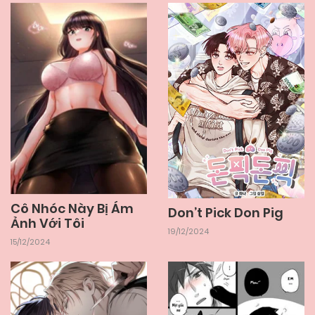
Cô Nhóc Này Bị Ám
Don’t Pick Don Pig
Ảnh Với Tôi
19/12/2024
15/12/2024