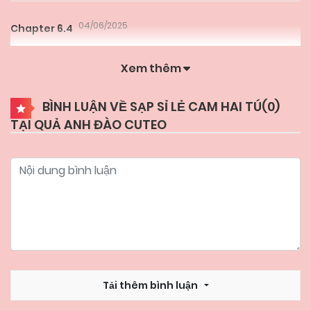
04/06/2025
Chapter 6.4
Xem thêm
04/06/2025
Chapter 6.3
BÌNH LUẬN VỀ SẠP SỈ LẺ CAM HAI TÚ(
0
)
TẠI QUẢ ANH ĐÀO CUTEO
04/06/2025
Chapter 6.2
04/06/2025
Chapter 6.1
04/06/2025
Chapter 5.3
04/06/2025
Chapter 5.2
Tải thêm bình luận