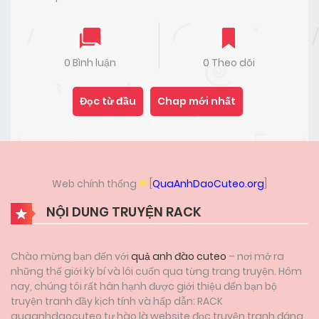
0 Bình luận
0 Theo dõi
Đọc từ đầu
Chap mới nhất
Web chính thống
[
QuaAnhDaoCuteo.org
]
NỘI DUNG TRUYỆN RACK
Chào mừng bạn đến với
quả anh đào cuteo
– nơi mở ra
những thế giới kỳ bí và lôi cuốn qua từng trang truyện. Hôm
nay, chúng tôi rất hân hạnh được giới thiệu đến bạn bộ
truyện tranh đầy kịch tính và hấp dẫn: RACK
quaanhdaocuteo tự hào là website đọc truyện tranh đáng