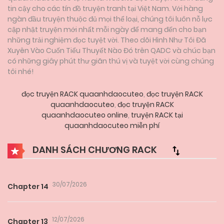
tin cậy cho các tín đồ truyện tranh tại Việt Nam. Với hàng
ngàn đầu truyện thuộc đủ mọi thể loại, chúng tôi luôn nỗ lực
cập nhật truyện mới nhất mỗi ngày để mang đến cho bạn
những trải nghiệm đọc tuyệt vời. Theo dõi Hình Như Tôi Đã
Xuyên Vào Cuốn Tiểu Thuyết Nào Đó trên QADC và chúc bạn
có những giây phút thư giãn thú vị và tuyệt vời cùng chúng
tôi nhé!
đọc truyện RACK quaanhdaocuteo
,
đọc truyện RACK
quaanhdaocuteo
,
đọc truyện RACK
quaanhdaocuteo online
,
truyện RACK tại
quaanhdaocuteo miễn phí
DANH SÁCH CHƯƠNG RACK
30/07/2026
Chapter 14
12/07/2026
Chapter 13