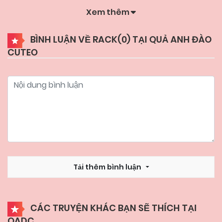
Xem thêm
23/06/2026
Chapter 6
BÌNH LUẬN VỀ RACK(
0
) TẠI QUẢ ANH ĐÀO
CUTEO
23/06/2026
Chapter 5
10/06/2026
Chapter 4
10/06/2026
Chapter 3
03/06/2026
Chapter 2
Tải thêm bình luận
21/05/2026
Chapter 1
CÁC TRUYỆN KHÁC BẠN SẼ THÍCH TẠI
QADC