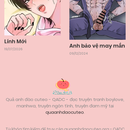
Lính Mới
Anh bảo vệ may mắn
19/07/2026
09/12/2024
Quả anh đào cuteo - QADC - đọc truyện tranh boylove,
manhwa, truyện ngôn tình, truyện đam mỹ tại
quaanhdaocuteo
.
Từ khóa tìm kiếm để truy cập quaanhdaocuteo.org - QADC