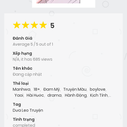
5
Đánh Giá
Average
5
/
5
out of
1
Xếp hạng
N/A, it has 685 views
Tên khác
Đang cập nhật
Thể loại
Manhwa
,
18+
,
Đam Mỹ
,
Truyện Màu
,
boylove
,
Yaoi
,
Hài Hước
,
drama
,
Hành Động
,
Kịch Tính
,
Lãng Mạn
,
Tình Cảm
,
Dưa Leo Truyện
,
Tag
Roadsteam
Dưa Leo Truyện
Tình trạng
completed