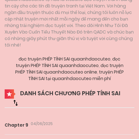
tin cậy cho các tín đồ truyện tranh tại Việt Nam. Với hàng
ngàn đầu truyện thuộc đủ mọi thể loại, chúng tôi luôn nỗ lực
cập nhật truyện mới nhất mỗi ngày để mang đến cho bạn
những trải nghiệm đọc tuyệt vời. Theo dõi Hình Như Tôi Đã
Xuyên Vào Cuốn Tiểu Thuyết Nào Đó trên QADC và chúc bạn
có những giây phút thư giãn thú vị và tuyệt vời cùng chúng
tôi nhé!
đọc truyện PHÉP TÍNH SAI quaanhdaocuteo
,
đọc
truyện PHÉP TÍNH SAI quaanhdaocuteo
,
đọc truyện
PHÉP TÍNH SAI quaanhdaocuteo online
,
truyện PHÉP
TÍNH SAI tại quaanhdaocuteo miễn phí
DANH SÁCH CHƯƠNG PHÉP TÍNH SAI
04/06/2025
Chapter 9