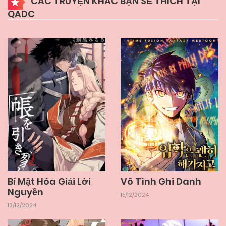
CÁC TRUYỆN KHÁC BẠN SẼ THÍCH TẠI
QADC
Bí Mật Hóa Giải Lời
Vô Tình Ghi Danh
Nguyền
15/12/2024
13/12/2024