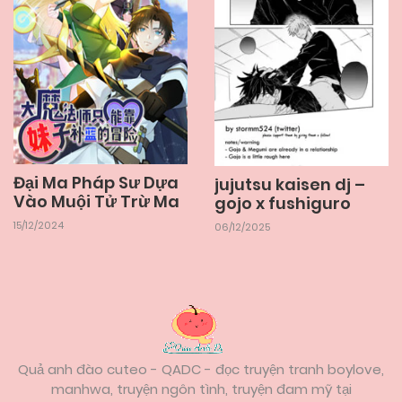
Đại Ma Pháp Sư Dựa
jujutsu kaisen dj –
Vào Muội Tử Trừ Ma
gojo x fushiguro
15/12/2024
06/12/2025
Quả anh đào cuteo - QADC - đọc truyện tranh boylove,
manhwa, truyện ngôn tình, truyện đam mỹ tại