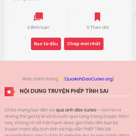
0 Bình luận
0 Theo dõi
Đọc từ đầu
Chap mới nhất
Web chính thống
[
QuaAnhDaoCuteo.org
]
NỘI DUNG TRUYỆN PHÉP TÍNH SAI
Chào mừng bạn đến với
quả anh đào cuteo
– nơi mở ra
những thế giới kỳ bí và lôi cuốn qua từng trang truyện. Hôm
nay, chúng tôi rất hân hạnh được giới thiệu đến bạn bộ
truyện tranh đầy kịch tính và hấp dẫn: PHÉP TÍNH SAI
quaanhdaocuteo tự hào là website đọc truyện tranh đáng