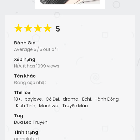
5
Đánh Giá
Average
5
/
5
out of
1
Xếp hạng
N/A, it has 1099 views
Tên khác
Đang cập nhật
Thể loại
18+
,
boylove
,
Cổ Đại
,
drama
,
Echi
,
Hành Động
,
Kịch Tính
,
Manhwa
,
Truyện Màu
Tag
Dưa Leo Truyện
Tình trạng
completed