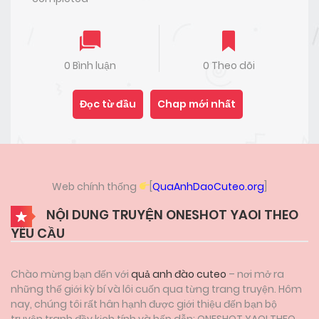
0 Bình luận
0 Theo dõi
Đọc từ đầu
Chap mới nhất
Web chính thống
[
QuaAnhDaoCuteo.org
]
NỘI DUNG TRUYỆN ONESHOT YAOI THEO
YÊU CẦU
Chào mừng bạn đến với
quả anh đào cuteo
– nơi mở ra
những thế giới kỳ bí và lôi cuốn qua từng trang truyện. Hôm
nay, chúng tôi rất hân hạnh được giới thiệu đến bạn bộ
truyện tranh đầy kịch tính và hấp dẫn: ONESHOT YAOI THEO