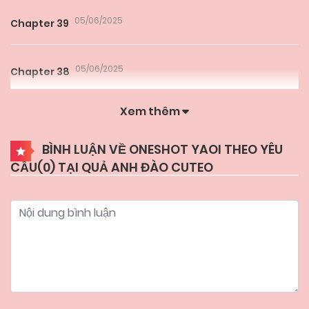
05/06/2025
Chapter 39
05/06/2025
Chapter 38
Xem thêm
05/06/2025
Chapter 37
BÌNH LUẬN VỀ ONESHOT YAOI THEO YÊU
CẦU(
0
) TẠI QUẢ ANH ĐÀO CUTEO
05/06/2025
Chapter 36
05/06/2025
Chapter 35
05/06/2025
Chapter 34