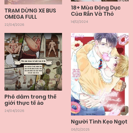
18+ Mùa Động Dục
TRẠM DỪNG XE BUS
Của Rắn Và Thỏ
05/06/2025
Chapter 26
OMEGA FULL
14/12/2024
22/04/2026
05/06/2025
Chapter 25
05/06/2025
Chapter 24
05/06/2025
Chapter 23
Phô dâm trong thế
05/06/2025
Chapter 22.2
giới thực tế ảo
24/04/2026
05/06/2025
Chapter 22.1
Người Tình Kẹo Ngọt
06/12/2025