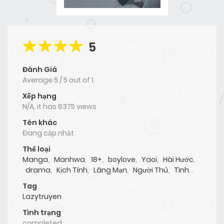
5
Đánh Giá
Average
5
/
5
out of
1
Xếp hạng
N/A, it has 6375 views
Tên khác
Đang cập nhật
Thể loại
Manga
,
Manhwa
,
18+
,
boylove
,
Yaoi
,
Hài Hước
,
drama
,
Kịch Tính
,
Lãng Mạn
,
Người Thú
,
Tình
Cảm
,
Oneshot
,
Doujinshi
Tag
Lazytruyen
Tình trạng
completed