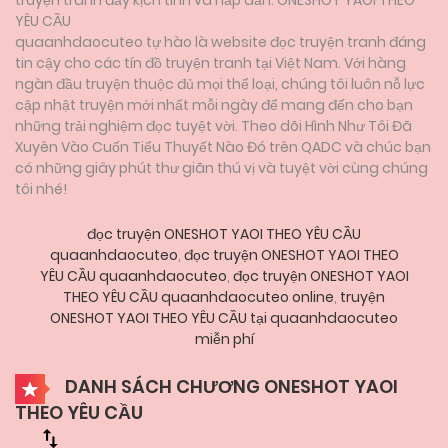
YÊU CẦU
quaanhdaocuteo tự hào là website đọc truyện tranh đáng
tin cậy cho các tín đồ truyện tranh tại Việt Nam. Với hàng
ngàn đầu truyện thuộc đủ mọi thể loại, chúng tôi luôn nỗ lực
cập nhật truyện mới nhất mỗi ngày để mang đến cho bạn
những trải nghiệm đọc tuyệt vời. Theo dõi Hình Như Tôi Đã
Xuyên Vào Cuốn Tiểu Thuyết Nào Đó trên QADC và chúc bạn
có những giây phút thư giãn thú vị và tuyệt vời cùng chúng
tôi nhé!
đọc truyện ONESHOT YAOI THEO YÊU CẦU
quaanhdaocuteo
,
đọc truyện ONESHOT YAOI THEO
YÊU CẦU quaanhdaocuteo
,
đọc truyện ONESHOT YAOI
THEO YÊU CẦU quaanhdaocuteo online
,
truyện
ONESHOT YAOI THEO YÊU CẦU tại quaanhdaocuteo
miễn phí
DANH SÁCH CHƯƠNG ONESHOT YAOI
THEO YÊU CẦU