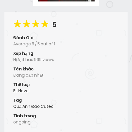
5
Đánh Giá
Average
5
/
5
out of
1
Xếp hạng
N/A, it has 565 views
Tên khác
Đang cập nhật
Thể loại
BL Novel
Tag
Quả Anh Đào Cuteo
Tình trạng
ongoing