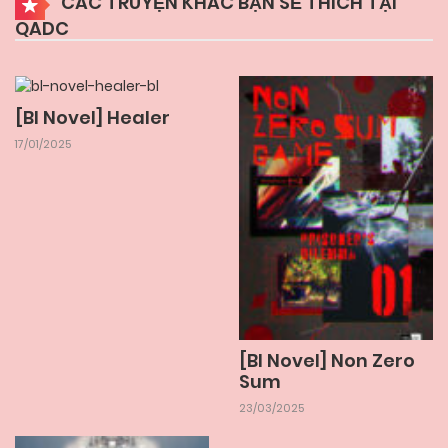
CÁC TRUYỆN KHÁC BẠN SẼ THÍCH TẠI
QADC
[Bl Novel] Healer
17/01/2025
[Bl Novel] Non Zero
Sum
23/03/2025