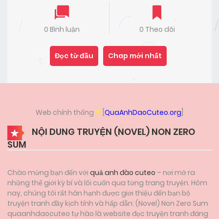
0 Bình luận
0 Theo dõi
Đọc từ đầu
Chap mới nhất
Web chính thống
[
QuaAnhDaoCuteo.org
]
NỘI DUNG TRUYỆN (NOVEL) NON ZERO
SUM
Chào mừng bạn đến với
quả anh đào cuteo
– nơi mở ra
những thế giới kỳ bí và lôi cuốn qua từng trang truyện. Hôm
nay, chúng tôi rất hân hạnh được giới thiệu đến bạn bộ
truyện tranh đầy kịch tính và hấp dẫn: (Novel) Non Zero Sum
quaanhdaocuteo tự hào là website đọc truyện tranh đáng