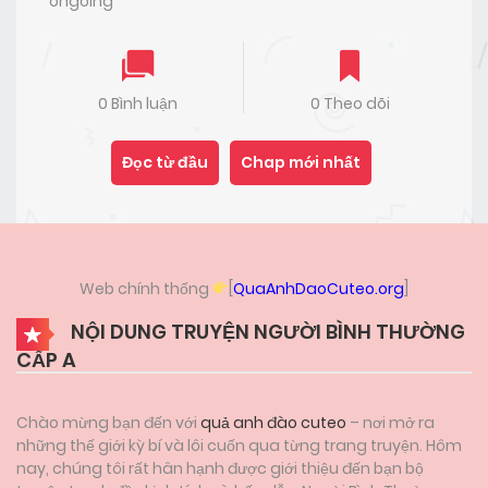
ongoing
0 Bình luận
0 Theo dõi
Đọc từ đầu
Chap mới nhất
Web chính thống
[
QuaAnhDaoCuteo.org
]
NỘI DUNG TRUYỆN NGƯỜI BÌNH THƯỜNG
CẤP A
Chào mừng bạn đến với
quả anh đào cuteo
– nơi mở ra
những thế giới kỳ bí và lôi cuốn qua từng trang truyện. Hôm
nay, chúng tôi rất hân hạnh được giới thiệu đến bạn bộ