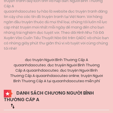
truyện tranh đầy kịch tính và hấp dẫn: Người Bình Thường
Cấp A
quaanhdaocuteo tự hào là website đọc truyện tranh đáng
tin cậy cho các tín đồ truyện tranh tại Việt Nam. Với hàng
ngàn đầu truyện thuộc đủ mọi thể loại, chúng tôi luôn nỗ lực
cập nhật truyện mới nhất mỗi ngày để mang đến cho bạn
những trải nghiệm đọc tuyệt vời. Theo dõi Hình Như Tôi Đã
Xuyên Vào Cuốn Tiểu Thuyết Nào Đó trên QADC và chúc bạn
có những giây phút thư giãn thú vị và tuyệt vời cùng chúng
tôi nhé!
đọc truyện Người Bình Thường Cấp A
quaanhdaocuteo
,
đọc truyện Người Bình Thường
Cấp A quaanhdaocuteo
,
đọc truyện Người Bình
Thường Cấp A quaanhdaocuteo online
,
truyện Người
Bình Thường Cấp A tại quaanhdaocuteo miễn phí
DANH SÁCH CHƯƠNG NGƯỜI BÌNH
THƯỜNG CẤP A