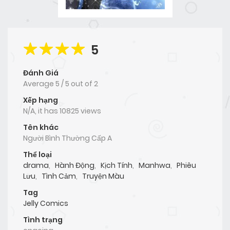
5
Đánh Giá
Average
5
/
5
out of
2
Xếp hạng
N/A, it has 10825 views
Tên khác
Người Bình Thường Cấp A
Thể loại
drama
,
Hành Động
,
Kịch Tính
,
Manhwa
,
Phiêu
Lưu
,
Tình Cảm
,
Truyện Màu
Tag
Jelly Comics
Tình trạng