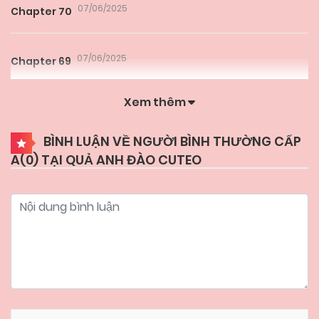
07/06/2025
Chapter 70
07/06/2025
Chapter 69
Xem thêm
07/06/2025
Chapter 68
BÌNH LUẬN VỀ NGƯỜI BÌNH THƯỜNG CẤP
A(
0
) TẠI QUẢ ANH ĐÀO CUTEO
07/06/2025
Chapter 67
07/06/2025
Chapter 66
07/06/2025
Chapter 65
07/06/2025
Chapter 64