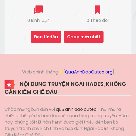
0 Bình luận
0 Theo dõi
Đọc từ đầu
Chap mới nhất
Web chính thống
[
QuaAnhDaoCuteo.org
]
NỘI DUNG TRUYỆN NGÀI HADES, KHÔNG
CẦN KIỀM CHẾ ĐÂU
Chào mừng bạn đến với
quả anh đào cuteo
– nơi mở ra
những thế giới kỳ bí và lôi cuốn qua từng trang truyện. Hôm
nay, chúng tôi rất hân hạnh được giới thiệu đến bạn bộ
truyện tranh đầy kịch tính và hấp dẫn: Ngài Hades, Không
Cần Kiềm Chế Đâu