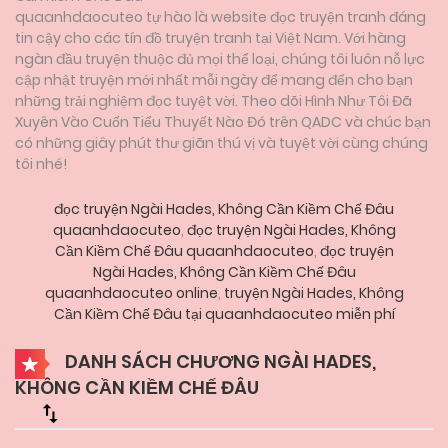
quaanhdaocuteo tự hào là website đọc truyện tranh đáng
tin cậy cho các tín đồ truyện tranh tại Việt Nam. Với hàng
ngàn đầu truyện thuộc đủ mọi thể loại, chúng tôi luôn nỗ lực
cập nhật truyện mới nhất mỗi ngày để mang đến cho bạn
những trải nghiệm đọc tuyệt vời. Theo dõi Hình Như Tôi Đã
Xuyên Vào Cuốn Tiểu Thuyết Nào Đó trên QADC và chúc bạn
có những giây phút thư giãn thú vị và tuyệt vời cùng chúng
tôi nhé!
đọc truyện Ngài Hades, Không Cần Kiềm Chế Đâu
quaanhdaocuteo
,
đọc truyện Ngài Hades, Không
Cần Kiềm Chế Đâu quaanhdaocuteo
,
đọc truyện
Ngài Hades, Không Cần Kiềm Chế Đâu
quaanhdaocuteo online
,
truyện Ngài Hades, Không
Cần Kiềm Chế Đâu tại quaanhdaocuteo miễn phí
DANH SÁCH CHƯƠNG NGÀI HADES,
KHÔNG CẦN KIỀM CHẾ ĐÂU