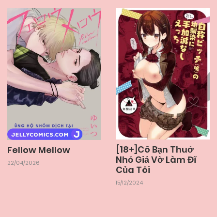
13/12/2024
Chapter 2.2
13/12/2024
Chapter 2.1
13/12/2024
Chapter 1.2
13/12/2024
Chapter 1.1
[18+]Cô Bạn Thuở
Fellow Mellow
Nhỏ Giả Vờ Làm Đĩ
22/04/2026
Của Tôi
15/12/2024