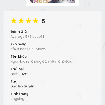
5
Đánh Giá
Average
5
/
5
out of
1
Xếp hạng
N/A, it has 3969 views
Tên khác
Ngài Hades, Không Cần Kiềm Chế Đâu
Thể loại
Ecchi
,
Smut
Tag
Dưa leo truyện
Tình trạng
ongoing