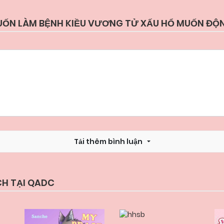
MUỐN LÀM BỆNH KIỀU VƯƠNG TỬ XẤU HỔ MUỐN ĐỘ
Tải thêm bình luận
CH TẠI QADC