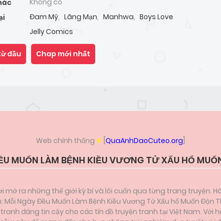
Không có
hác
Đam Mỹ
,
Lãng Mạn
,
Manhwa
,
Boys Love
ại
Jelly Comics
từ đầu
Chap mới nhất
Web chính thống
[
QuaAnhDaoCuteo.org
]
ỀU MUỐN LÀM BỆNH KIỀU VƯƠNG TỬ XẤU HỔ MUỐ
i mở ra những thế giới kỳ bí và lôi cuốn qua từng trang truyện. H
dẫn: Mỗi Ngày Đều Muốn Làm Bệnh Kiều Vương Tử Xấu hổ Muốn Độn 
anh đáng tin cậy cho các tín đồ truyện tranh tại Việt Nam. Với h