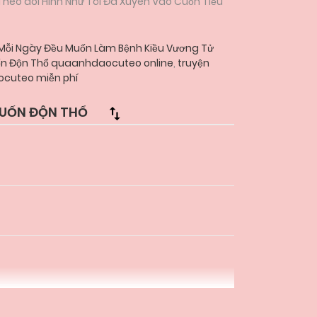
 Theo dõi Hình Như Tôi Đã Xuyên Vào Cuốn Tiểu
Mỗi Ngày Đều Muốn Làm Bệnh Kiều Vương Tử
uốn Độn Thổ quaanhdaocuteo online
,
truyện
ocuteo miễn phí
MUỐN ĐỘN THỔ