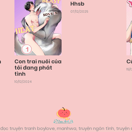
Hhsb
07/12/2025
m
Con trai nuôi của
C
tôi đang phát
15/
tình
10/12/2024
đọc truyện tranh boylove, manhwa, truyện ngôn tình, truyện