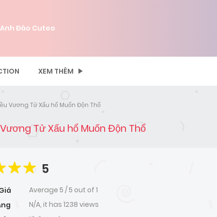
 Anh Đào Cuteo
CTION
XEM THÊM
ều Vương Tử Xấu hổ Muốn Độn Thổ
 Vương Tử Xấu hổ Muốn Độn Thổ
5
Average
5
/
5
out of
1
Giá
N/A, it has 1238 views
ạng