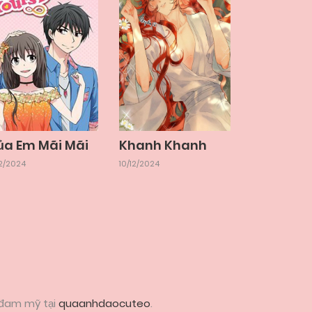
ủa Em Mãi Mãi
Khanh Khanh
12/2024
10/12/2024
 đam mỹ tại
quaanhdaocuteo
.