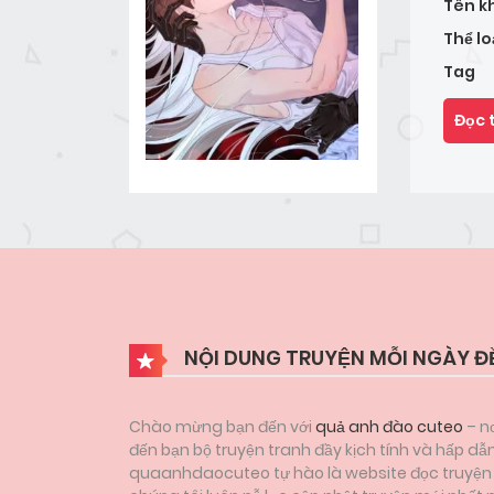
Tên k
Thể lo
Tag
Đọc 
NỘI DUNG TRUYỆN MỖI NGÀY Đ
Chào mừng bạn đến với
quả anh đào cuteo
– nơ
đến bạn bộ truyện tranh đầy kịch tính và hấp 
quaanhdaocuteo tự hào là website đọc truyện tr