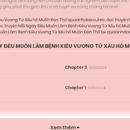
 mỗi ngày để mang đến cho bạn những trải nghiệm đọc tuyệt vời.
iây phút thư giãn thú vị và tuyệt vời cùng chúng tôi nhé!
iều Vương Tử Xấu hổ Muốn Độn Thổ quaanhdaocuteo
,
đọc truyện 
c truyện Mỗi Ngày Đều Muốn Làm Bệnh Kiều Vương Tử Xấu hổ M
uốn Làm Bệnh Kiều Vương Tử Xấu hổ Muốn Độn Thổ tại quaanhda
 ĐỀU MUỐN LÀM BỆNH KIỀU VƯƠNG TỬ XẤU HỔ 
Chapter 3
10/12/2024
Chapter 1
10/12/2024
Xem thêm