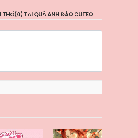
N THỔ(
0
) TẠI QUẢ ANH ĐÀO CUTEO