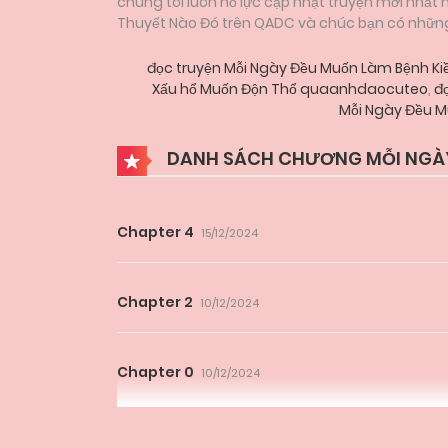
chúng tôi luôn nỗ lực cập nhật truyện mới nhất
Thuyết Nào Đó trên QADC và chúc bạn có những g
đọc truyện Mỗi Ngày Đều Muốn Làm Bệnh K
Xấu hổ Muốn Độn Thổ quaanhdaocuteo
,
đọ
Mỗi Ngày Đều M
DANH SÁCH CHƯƠNG MỖI NGÀY
Chapter 4
15/12/2024
Chapter 2
10/12/2024
Chapter 0
10/12/2024