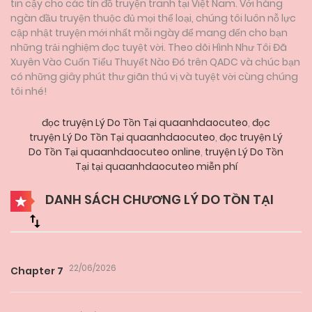
tin cậy cho các tín đồ truyện tranh tại Việt Nam. Với hàng
ngàn đầu truyện thuộc đủ mọi thể loại, chúng tôi luôn nỗ lực
cập nhật truyện mới nhất mỗi ngày để mang đến cho bạn
những trải nghiệm đọc tuyệt vời. Theo dõi Hình Như Tôi Đã
Xuyên Vào Cuốn Tiểu Thuyết Nào Đó trên QADC và chúc bạn
có những giây phút thư giãn thú vị và tuyệt vời cùng chúng
tôi nhé!
đọc truyện Lý Do Tồn Tại quaanhdaocuteo
,
đọc
truyện Lý Do Tồn Tại quaanhdaocuteo
,
đọc truyện Lý
Do Tồn Tại quaanhdaocuteo online
,
truyện Lý Do Tồn
Tại tại quaanhdaocuteo miễn phí
DANH SÁCH CHƯƠNG LÝ DO TỒN TẠI
22/06/2026
Chapter 7