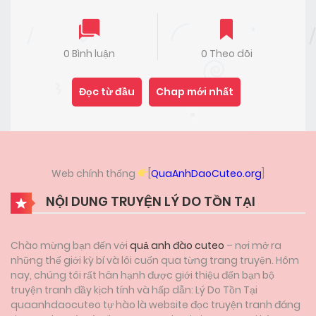
0 Bình luận
0 Theo dõi
Đọc từ đầu
Chap mới nhất
Web chính thống
[
QuaAnhDaoCuteo.org
]
NỘI DUNG TRUYỆN LÝ DO TỒN TẠI
Chào mừng bạn đến với
quả anh đào cuteo
– nơi mở ra
những thế giới kỳ bí và lôi cuốn qua từng trang truyện. Hôm
nay, chúng tôi rất hân hạnh được giới thiệu đến bạn bộ
truyện tranh đầy kịch tính và hấp dẫn: Lý Do Tồn Tại
quaanhdaocuteo tự hào là website đọc truyện tranh đáng