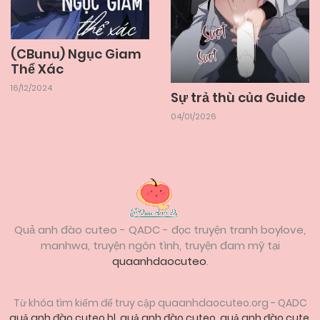
(CBunu) Ngục Giam
Thể Xác
16/12/2024
Sự trả thù của Guide
04/01/2026
Quả anh đào cuteo - QADC - đọc truyện tranh boylove,
manhwa, truyện ngôn tình, truyện đam mỹ tại
quaanhdaocuteo
.
Từ khóa tìm kiếm để truy cập quaanhdaocuteo.org - QADC
quả anh đào cuteo bl
,
quả anh đào cuteo
,
quả anh đào cute
,