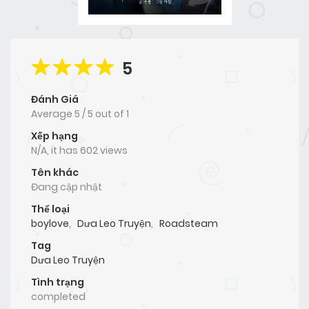
5
Đánh Giá
Average
5
/
5
out of
1
Xếp hạng
N/A, it has 602 views
Tên khác
Đang cập nhật
Thể loại
boylove
,
Dưa Leo Truyện
,
Roadsteam
Tag
Dưa Leo Truyện
Tình trạng
completed