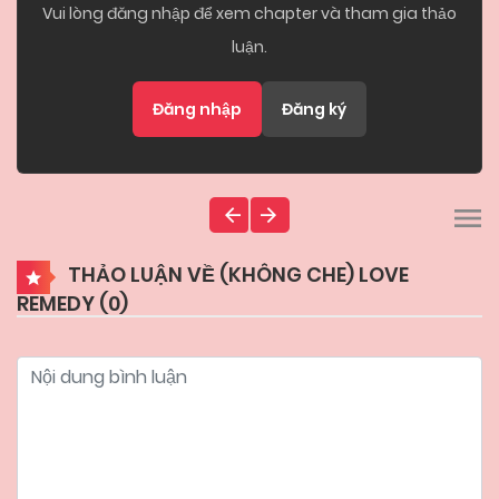
Vui lòng đăng nhập để xem chapter và tham gia thảo
luận.
Đăng nhập
Đăng ký
THẢO LUẬN VỀ (KHÔNG CHE) LOVE
REMEDY (
0
)