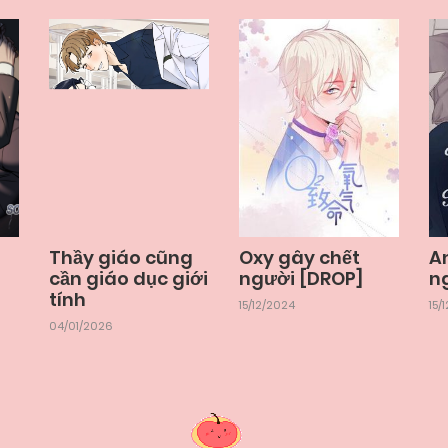
Thầy giáo cũng
Oxy gây chết
A
cần giáo dục giới
người [DROP]
n
tính
15/12/2024
15/
04/01/2026