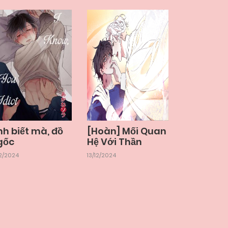
nh biết mà, đồ
[Hoàn] Mối Quan
gốc
Hệ Với Thần
12/2024
13/12/2024