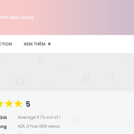
 Anh Đào Cuteo
CTION
XEM THÊM
5
Average
5
/
5
out of
1
Giá
N/A, it has 658 views
ạng