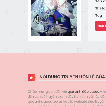
Tên k
Thể lo
Tag
Đọc 
NỘI DUNG TRUYỆN HÔN LỄ CỦA
Chào mừng bạn đến với
quả anh đào cuteo
– nơ
đến bạn bộ truyện tranh đầy kịch tính và hấp dẫ
quaanhdaocuteo tự hào là website đọc truyện tr