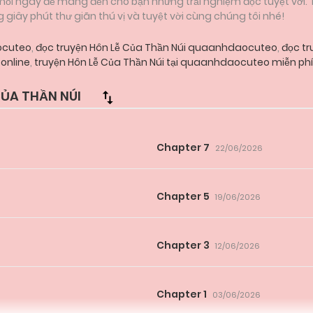
 mỗi ngày để mang đến cho bạn những trải nghiệm đọc tuyệt vời.
iây phút thư giãn thú vị và tuyệt vời cùng chúng tôi nhé!
ocuteo
,
đọc truyện Hôn Lễ Của Thần Núi quaanhdaocuteo
,
đọc tr
online
,
truyện Hôn Lễ Của Thần Núi tại quaanhdaocuteo miễn phí
ỦA THẦN NÚI
Chapter 7
22/06/2026
Chapter 5
19/06/2026
Chapter 3
12/06/2026
Chapter 1
03/06/2026