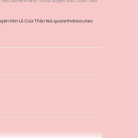
 Theo dõi Hình Như Tôi Đã Xuyên Vào Cuốn Tiểu
uyện Hôn Lễ Của Thần Núi quaanhdaocuteo