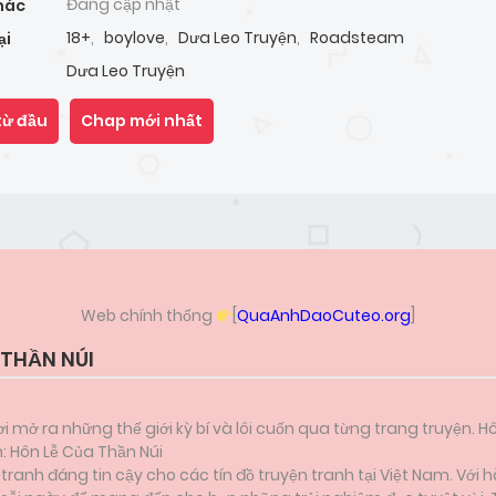
Đang cập nhật
hác
18+
,
boylove
,
Dưa Leo Truyện
,
Roadsteam
ại
Dưa Leo Truyện
từ đầu
Chap mới nhất
Web chính thống
[
QuaAnhDaoCuteo.org
]
 THẦN NÚI
i mở ra những thế giới kỳ bí và lôi cuốn qua từng trang truyện. H
n: Hôn Lễ Của Thần Núi
anh đáng tin cậy cho các tín đồ truyện tranh tại Việt Nam. Với h