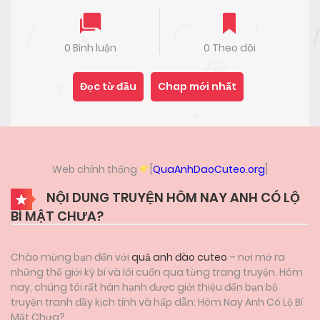
0 Bình luận
0 Theo dõi
Đọc từ đầu
Chap mới nhất
Web chính thống
[
QuaAnhDaoCuteo.org
]
NỘI DUNG TRUYỆN HÔM NAY ANH CÓ LỘ
BÍ MẬT CHƯA?
Chào mừng bạn đến với
quả anh đào cuteo
– nơi mở ra
những thế giới kỳ bí và lôi cuốn qua từng trang truyện. Hôm
nay, chúng tôi rất hân hạnh được giới thiệu đến bạn bộ
truyện tranh đầy kịch tính và hấp dẫn: Hôm Nay Anh Có Lộ Bí
Mật Chưa?