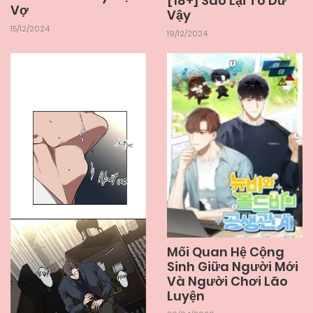
[18+] Sao Lại To Dữ
Vợ
Vậy
15/12/2024
19/12/2024
Mối Quan Hệ Cộng
Sinh Giữa Người Mới
Và Người Chơi Lão
Luyện