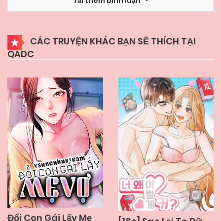
Tải thêm bình luận
14/12/2024
Chapter 3
CÁC TRUYỆN KHÁC BẠN SẼ THÍCH TẠI
QADC
14/12/2024
Chapter 2
14/12/2024
Chapter 1
Đổi Con Gái Lấy Mẹ