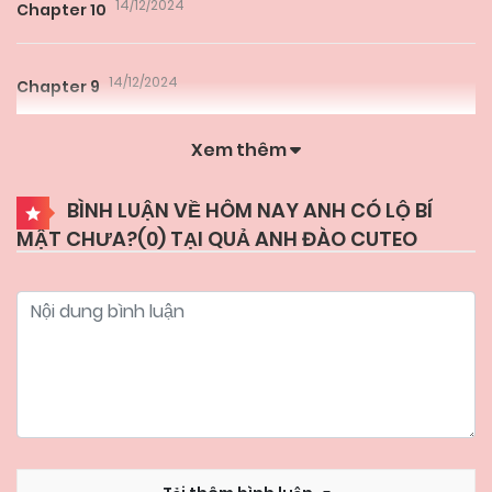
14/12/2024
Chapter 10
14/12/2024
Chapter 9
Xem thêm
14/12/2024
Chapter 8
BÌNH LUẬN VỀ HÔM NAY ANH CÓ LỘ BÍ
MẬT CHƯA?(
0
) TẠI QUẢ ANH ĐÀO CUTEO
14/12/2024
Chapter 7
14/12/2024
Chapter 6
14/12/2024
Chapter 5
14/12/2024
Chapter 4