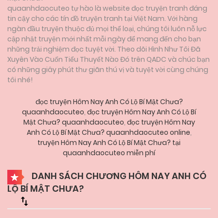
quaanhdaocuteo tự hào là website đọc truyện tranh đáng
tin cậy cho các tín đồ truyện tranh tại Việt Nam. Với hàng
ngàn đầu truyện thuộc đủ mọi thể loại, chúng tôi luôn nỗ lực
cập nhật truyện mới nhất mỗi ngày để mang đến cho bạn
những trải nghiệm đọc tuyệt vời. Theo dõi Hình Như Tôi Đã
Xuyên Vào Cuốn Tiểu Thuyết Nào Đó trên QADC và chúc bạn
có những giây phút thư giãn thú vị và tuyệt vời cùng chúng
tôi nhé!
đọc truyện Hôm Nay Anh Có Lộ Bí Mật Chưa?
quaanhdaocuteo
,
đọc truyện Hôm Nay Anh Có Lộ Bí
Mật Chưa? quaanhdaocuteo
,
đọc truyện Hôm Nay
Anh Có Lộ Bí Mật Chưa? quaanhdaocuteo online
,
truyện Hôm Nay Anh Có Lộ Bí Mật Chưa? tại
quaanhdaocuteo miễn phí
DANH SÁCH CHƯƠNG HÔM NAY ANH CÓ
LỘ BÍ MẬT CHƯA?