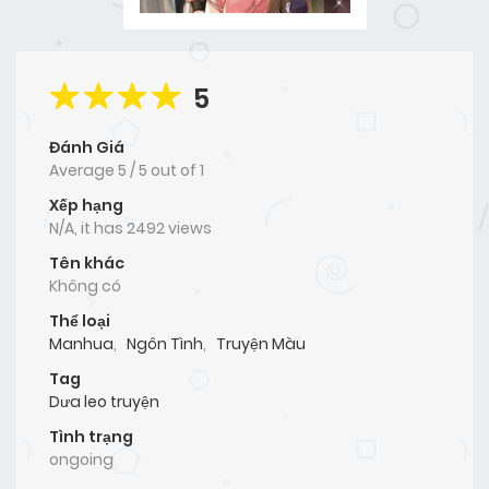
5
Đánh Giá
Average
5
/
5
out of
1
Xếp hạng
N/A, it has 2492 views
Tên khác
Không có
Thể loại
Manhua
,
Ngôn Tình
,
Truyện Màu
Tag
Dưa leo truyện
Tình trạng
ongoing