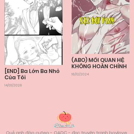
(ABO) MỐI QUAN HỆ
KHÔNG HOÀN CHỈNH
[END] Ba Lớn Ba Nhỏ
16/12/2024
Của Tôi
14/01/2026
Quả anh đào cuteo - QADC - đọc truyện tranh boylove,