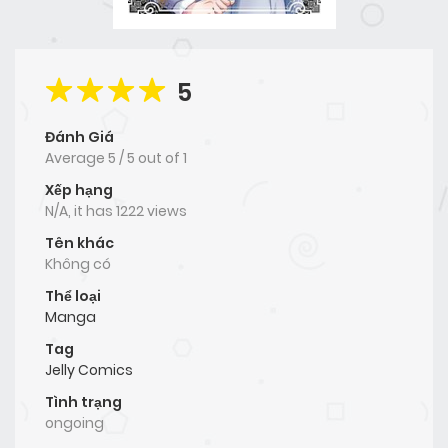
5
Đánh Giá
Average
5
/
5
out of
1
Xếp hạng
N/A, it has 1222 views
Tên khác
Không có
Thể loại
Manga
Tag
Jelly Comics
Tình trạng
ongoing