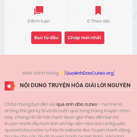
0 Bình luận
0 Theo dõi
Đọc từ đầu
Chap mới nhất
Web chính thống
[
QuaAnhDaoCuteo.org
]
NỘI DUNG TRUYỆN HÓA GIẢI LỜI NGUYỀN
Chào mừng bạn đến với
quả anh đào cuteo
– nơi mở ra
những thế giới kỳ bí và lôi cuốn qua từng trang truyện. Hôm
nay, chúng tôi rất hân hạnh được giới thiệu đến bạn bộ
truyện tranh đầy kịch tính và hấp dẫn: Hóa Giải Lời Nguyền
quaanhdaocuteo tự hào là website đọc truyện tranh đáng
tin cậy cho các tín đồ truyện tranh tại Việt Nam. Với hàng